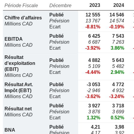
2023
2024
Période Fiscale
Décembre
Publié
12 555
14 546
Chiffre d'affaires
Prévision
13 767
14 574
Millions CAD
Ecart
-8.81%
-0.19%
Publié
6 425
7 543
EBITDA
Prévision
6 687
7 263
Millions CAD
Ecart
-3.92%
3.86%
Résultat
Publié
4 882
5 643
d'exploitation
Prévision
5 109
5 482
(EBIT)
Ecart
-4.44%
2.94%
Millions CAD
Résultat Avt.
Publié
-3 053
4 772
Impôt (EBT)
Prévision
-2 946
4 932
Millions CAD
Ecart
-3.62%
-3.24%
Publié
3 927
3 718
Résultat net
Prévision
3 876
3 699
Millions CAD
Ecart
1.32%
0.52%
Publié
4,21
3,98
BNA
Prévision
4,17
3,92