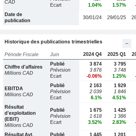
CAD
Ecart
1.04%
1.57%
Date de
30/01/24
29/01/25
2
publication
Historique des publications trimestrielles
2024 Q4
2025 Q1
2
Période Fiscale
Juin
Publié
3 874
3 795
Chiffre d'affaires
Prévision
3 876
3 748
Millions CAD
Ecart
-0.06%
1.25%
Publié
2 163
1 929
EBITDA
Prévision
2 039
1 846
Millions CAD
Ecart
6.1%
4.51%
Résultat
Publié
1 675
1 425
d'exploitation
Prévision
1 618
1 386
(EBIT)
Ecart
3.52%
2.83%
Millions CAD
Résultat Avt.
Publié
1 445
1 201