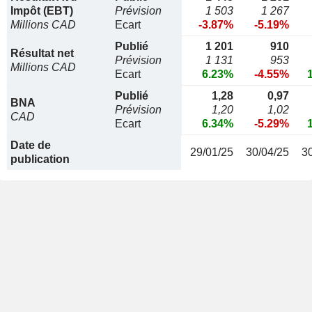
Impôt (EBT)
Prévision
1 503
1 267
Millions CAD
Ecart
-3.87%
-5.19%
Publié
1 201
910
Résultat net
Prévision
1 131
953
Millions CAD
Ecart
6.23%
-4.55%
Publié
1,28
0,97
BNA
Prévision
1,20
1,02
CAD
Ecart
6.34%
-5.29%
Date de
29/01/25
30/04/25
3
publication