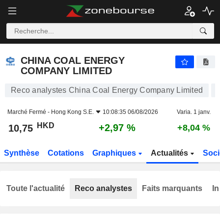
CHINA COAL ENERGY COMPANY LIMITED
10,75
$
+2,97 %
CHINA COAL ENERGY
COMPANY LIMITED
Reco analystes China Coal Energy Company Limited
Marché Fermé -
Hong Kong S.E.
10:08:35 06/08/2026
Varia. 1 janv.
HKD
+2,97 %
10,75
+8,04 %
Synthèse
Cotations
Graphiques
Actualités
Soci
Toute l'actualité
Reco analystes
Faits marquants
In