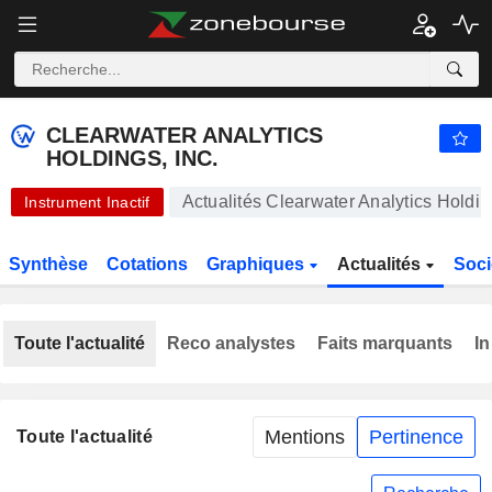
CLEARWATER ANALYTICS HOLDINGS, INC.
24,56
$
+0,04 %
CLEARWATER ANALYTICS
HOLDINGS, INC.
Actualités Clearwater Analytics Holding
Instrument Inactif
Synthèse
Cotations
Graphiques
Actualités
Soci
Toute l'actualité
Reco analystes
Faits marquants
In
Mentions
Pertinence
Toute l'actualité