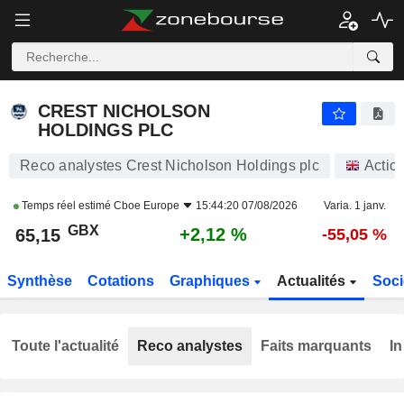
CREST NICHOLSON HOLDINGS PLC
65,15
p
+2,12 %
CREST NICHOLSON
HOLDINGS PLC
Reco analystes Crest Nicholson Holdings plc
Actio
Temps réel estimé
Cboe Europe
15:44:20 07/08/2026
Varia. 1 janv.
GBX
+2,12 %
65,15
-55,05 %
Synthèse
Cotations
Graphiques
Actualités
Soci
Toute l'actualité
Reco analystes
Faits marquants
In