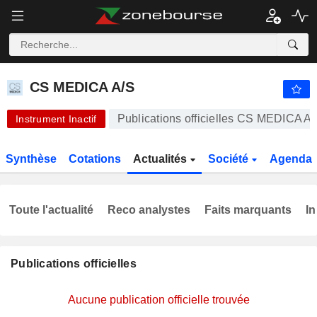
CS MEDICA A/S
1,013
kr
-6,15 %
CS MEDICA A/S
Publications officielles CS MEDICA A
Instrument Inactif
Synthèse
Cotations
Actualités
Société
Agenda
Toute l'actualité
Reco analystes
Faits marquants
In
Publications officielles
Aucune publication officielle trouvée