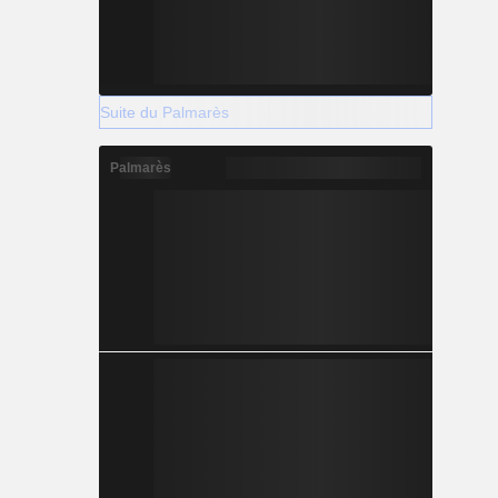
Suite du Palmarès
Palmarès