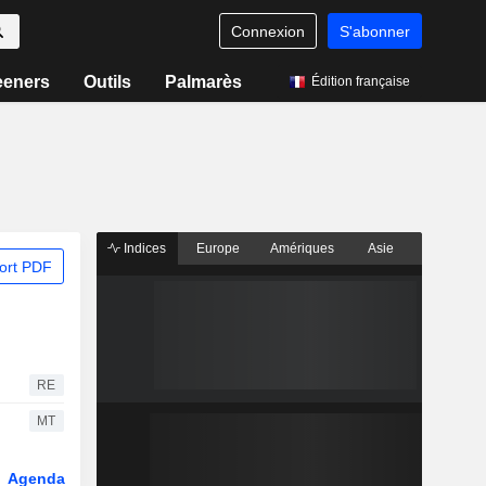
Connexion
S'abonner
eeners
Outils
Palmarès
Édition française
Indices
Europe
Amériques
Asie
ort PDF
RE
MT
Agenda
Secteur
Fonds et ETFs