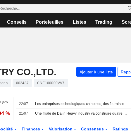
Conseils
Portefeuilles
Listes
Trading
Scr
RY CO.,LTD.
Ajouter à une liste
Rapp
tions
002487
CNE100000VV7
1 janv.
22/07
Les entreprises technologiques chinoises, des fournisseurs d'Apple aux rivaux d'OpenAI, lèvent 27,13 milliards de dollars à Hong Kong
04 %
21/07
Une filiale de Dajin Heavy Industry va construire quatre navires pour un armateur grec
Société
Finances
Valorisation
Consensus
Ratings