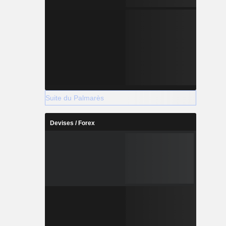
Suite du Palmarès
Devises / Forex