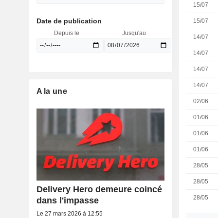
15/07
Date de publication
15/07
Depuis le
Jusqu'au
14/07
14/07
14/07
14/07
A la une
02/06
01/06
01/06
01/06
28/05
28/05
Delivery Hero demeure coincé
28/05
dans l'impasse
Le 27 mars 2026 à 12:55