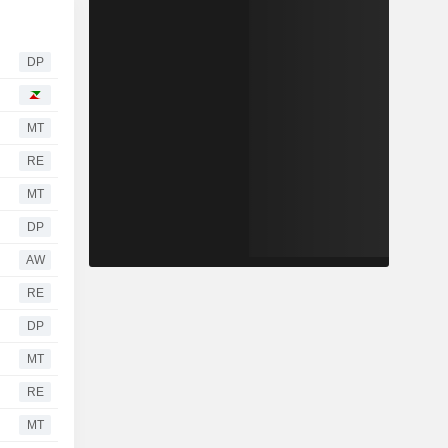
DP
MT
RE
MT
DP
AW
RE
DP
MT
RE
MT