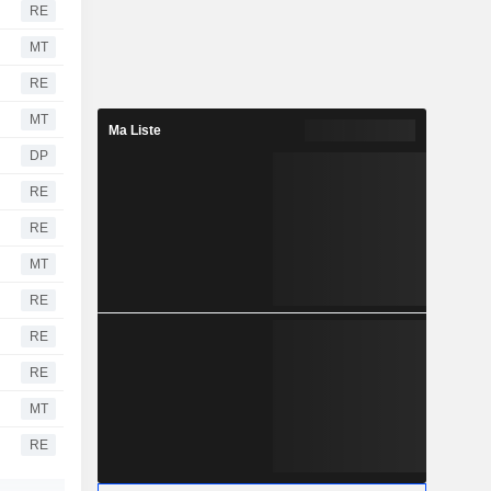
RE
MT
RE
MT
Ma Liste
DP
RE
RE
MT
RE
RE
RE
MT
RE