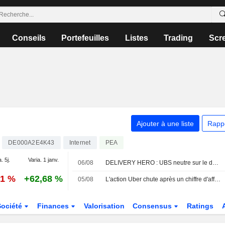
Conseils
Portefeuilles
Listes
Trading
Scr
Ajouter à une liste
Rapp
DE000A2E4K43
Internet
PEA
. 5j.
Varia. 1 janv.
06/08
DELIVERY HERO : UBS neutre sur le dossier
41 %
+62,68 %
05/08
L'action Uber chute après un chiffre d'affaires inférieur aux attentes au deuxième trimestre et des prévisions de réservations décevantes
Société
Finances
Valorisation
Consensus
Ratings