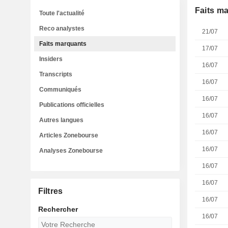
Faits m
Toute l'actualité
Reco analystes
21/07
Faits marquants
17/07
Insiders
16/07
Transcripts
16/07
Communiqués
16/07
Publications officielles
16/07
Autres langues
16/07
Articles Zonebourse
16/07
Analyses Zonebourse
16/07
16/07
Filtres
16/07
Rechercher
16/07