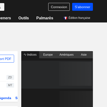
Connexion
S'abonner
eeners
Outils
Palmarès
Édition française
Indices
Europe
Amériques
Asie
ort PDF
ZD
MT
Agenda
Secteur
Dérivés
Fonds et ETFs