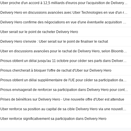
Uber proche d'un accord à 12,5 milliards d'euros pour l'acquisition de Delivery Hero, selon le FT
Delivery Hero en discussions avancées avec Uber Technologies en vue d'un rachat
Delivery Hero confirme des négociations en vue d'une éventuelle acquisition par Uber
Uber serait sur le point de racheter Delivery Hero
Delivery Hero s'envole : Uber serait sur le point de finaliser le rachat
Uber en discussions avancées pour le rachat de Delivery Hero, selon Bloomberg News
Prosus obtient un délai jusqu'au 11 octobre pour céder ses parts dans Delivery Hero après l'offre d'Uber, selon Bloomberg
Prosus chercherait à bloquer l'offre de rachat d'Uber sur Delivery Hero
Prosus obtient un délai supplémentaire de l'UE pour céder sa participation dans Delivery Hero
Prosus envisagerait de renforcer sa participation dans Delivery Hero pour contrer une offre d'Uber, selon le FT
Prises de bénéfices sur Delivery Hero - Une nouvelle offre d'Uber est attendue
Uber renforce sa position au capital de sa cible Delivery Hero via une nouvelle acquisition de titres
Uber renforce significativement sa participation dans Delivery Hero