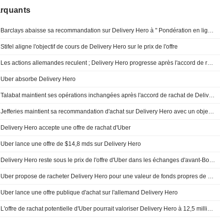
arquants
Barclays abaisse sa recommandation sur Delivery Hero à " Pondération en ligne » - Objectif 41,50 euros
Stifel aligne l'objectif de cours de Delivery Hero sur le prix de l'offre
Les actions allemandes reculent ; Delivery Hero progresse après l'accord de rachat
Uber absorbe Delivery Hero
Talabat maintient ses opérations inchangées après l'accord de rachat de Delivery Hero par Uber
Jefferies maintient sa recommandation d'achat sur Delivery Hero avec un objectif de cours de 42,50 euros
Delivery Hero accepte une offre de rachat d'Uber
Uber lance une offre de $14,8 mds sur Delivery Hero
Delivery Hero reste sous le prix de l'offre d'Uber dans les échanges d'avant-Bourse
Uber propose de racheter Delivery Hero pour une valeur de fonds propres de 14,8 milliards de dollars
Uber lance une offre publique d'achat sur l'allemand Delivery Hero
L'offre de rachat potentielle d'Uber pourrait valoriser Delivery Hero à 12,5 milliards d'euros