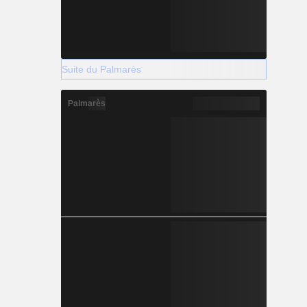
Suite du Palmarès
Palmarès