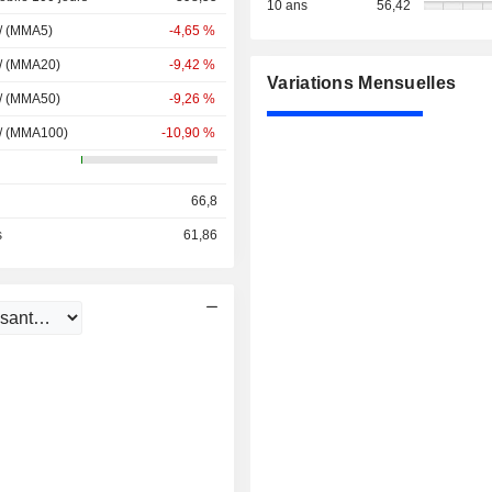
10 ans
56,42
 / (MMA5)
-4,65 %
 / (MMA20)
-9,42 %
Variations Mensuelles
 / (MMA50)
-9,26 %
 / (MMA100)
-10,90 %
66,8
s
61,86