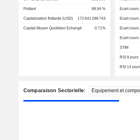
Flottant
99.94 %
Ecart cours
Capitalisation flottante (USD)
172 641 298 743
Ecart cours
Capital Moyen Quotidien Echangé
0.71%
Ecart cours
Ecart cours
STIM
RSI 9 jours
RSI 14 jour
Comparaison Sectorielle: