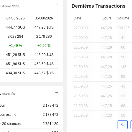
Dernières Transactions
 différé NYSE
04/08/2026
05/08/2026
Date
Cours
Volume
444,77 $US
447,28 $US
22:00:03
447,28
300 225
3 028 284
2 178 286
22:00:00
447,28
41
+1,49 %
+0,56 %
21:59:59
447,29
66
451,29 $US
445,20 $US
21:59:59
447,29
50
451,96 $US
453,50 $US
21:59:59
447,29
145
434,30 $US
443,67 $US
21:59:58
447,25
93
21:59:58
447,25
43
s
marchés
21:59:58
447,25
100
our
2 178 472
21:59:58
447,25
66
our estimé
2 178 472
21:59:58
447,23
50
. 20 séances
2 751 120