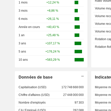
Ratio Volum
1 mois
+12,24 %
Volume moy
3 mois
+8,86 %
Volume rec
6 mois
+26,11 %
Volume rec
Année en cours
+40,43 %
Volume rec
1 an
+25,48 %
Rotation ca
3 ans
+107,17 %
Rotation fl
5 ans
+176,24 %
10 ans
+583,29 %
Données de base
Indicate
Capitalisation (USD)
172 748 668 000
Moyenne mo
Chiffre d'affaires (USD)
27 448 000 000
Moyenne mo
Nombre d'employés
97 303
Moyenne mo
CA / Employé (USD)
282 088
Moyenne mo