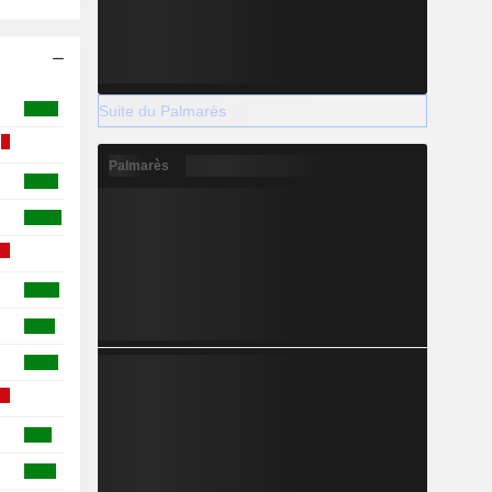
Suite du Palmarès
Palmarès