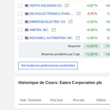
VERTIV HOLDINGS CO.
+2,97 %
+24
DELTA ELECTRONICS (THAILAND)
-0,75 %
-7
EMERSON ELECTRIC CO.
+2,29 %
+1
AMETEK, INC.
+0,28 %
+8
ROCKWELL AUTOMATION, INC.
+1,08 %
-2
Moyenne
+1,03 %
+7
Moyenne pondérée par Capi.
+1,00 %
+8
Voir toutes les performances sectorielles
Historique de Cours: Eaton Corporation plc
Date
Ouverture
Plus haut
Plus bas
Clôture