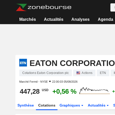
Marchés
Actualités
Analyses
Agenda
EATON CORPORATIO
Cotations Eaton Corporation plc
Actions
ETN
Marché Fermé -
NYSE
22:00:03 05/08/2026
447,28
+0,56 %
USD
+
Synthèse
Cotations
Graphiques
Actualités