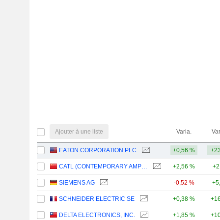
Ajouter à une liste
Varia.
Var
EATON CORPORATION PLC
+0,56 %
+23
CATL (CONTEMPORARY AMPEREX TECHNOLOGY)
+2,56 %
+2
SIEMENS AG
-0,52 %
+5
SCHNEIDER ELECTRIC SE
+0,38 %
+16
DELTA ELECTRONICS, INC.
+1,85 %
+10