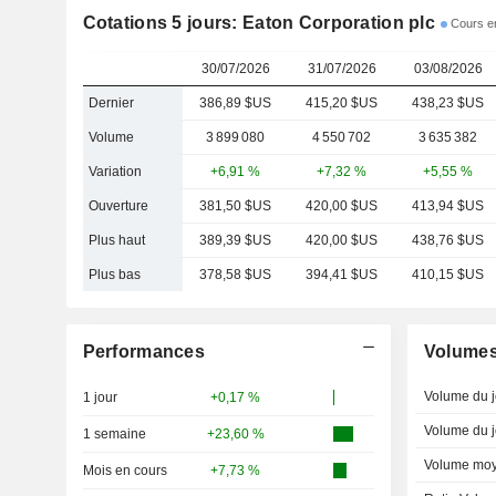
Cotations 5 jours: Eaton Corporation plc
Cours en
30/07/2026
31/07/2026
03/08/2026
Dernier
386,89 $US
415,20 $US
438,23 $US
Volume
3 899 080
4 550 702
3 635 382
Variation
+6,91 %
+7,32 %
+5,55 %
Ouverture
381,50 $US
420,00 $US
413,94 $US
Plus haut
389,39 $US
420,00 $US
438,76 $US
Plus bas
378,58 $US
394,41 $US
410,15 $US
Performances
Volume
Volume du j
1 jour
+0,17 %
Volume du j
1 semaine
+23,60 %
Volume moy
Mois en cours
+7,73 %