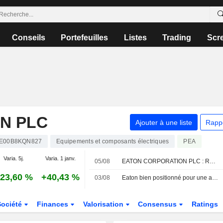
Conseils
Portefeuilles
Listes
Trading
Scr
N PLC
Ajouter à une liste
Rapp
IE00B8KQN827
Equipements et composants électriques
PEA
Varia. 5j.
Varia. 1 janv.
05/08
EATON CORPORATION PLC : Raymond James persiste à l'achat
23,60 %
+40,43 %
03/08
Eaton bien positionné pour une accélération de la croissance grâce au carnet de commandes des centres de données, selon RBC
Société
Finances
Valorisation
Consensus
Ratings