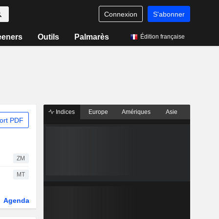
Connexion
S'abonner
eeners
Outils
Palmarès
Édition française
Indices
Europe
Amériques
Asie
ort PDF
ZM
MT
Agenda
Secteur
Dérivés
Fonds et ETFs