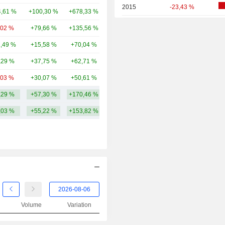
2015
-23,43 %
,61 %
+100,30 %
+678,33 %
104 Md
2014
-10,72 %
,02 %
+79,66 %
+135,56 %
100 Md
2013
+40,49 %
1,49 %
+15,58 %
+70,04 %
88,97 Md
2012
+24,47 %
,29 %
+37,75 %
+62,71 %
58,23 Md
2011
-14,24 %
,03 %
+30,07 %
+50,61 %
49,54 Md
2010
+59,56 %
,29 %
+57,30 %
+170,46 %
142,59 Md
2009
+27,98 %
,03 %
+55,22 %
+153,82 %
2008
-48,73 %
2007
+29,03 %
2006
+12,00 %
2005
-7,28 %
2004
+34,02 %
Volume
Variation
2003
+38,24 %
2002
+4,97 %