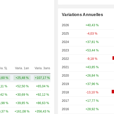
Variations Annuelles
2026
+40,43 %
2025
-4,03 %
2024
+37,81 %
2023
+53,44 %
2022
-9,18 %
2021
+43,85 %
ia. 5j.
Varia. 1an
Varia. 3ans
Capi.($)
2020
+26,84 %
,60 %
+25,48 %
+107,17 %
173 Md
2019
+37,96 %
,11 %
+52,50 %
+65,04 %
274 Md
2018
-13,10 %
,42 %
+30,69 %
+92,12 %
254 Md
2017
+17,77 %
,98 %
+39,85 %
+86,63 %
194 Md
2016
+28,92 %
,37 %
+161,08 %
+356,43 %
130 Md