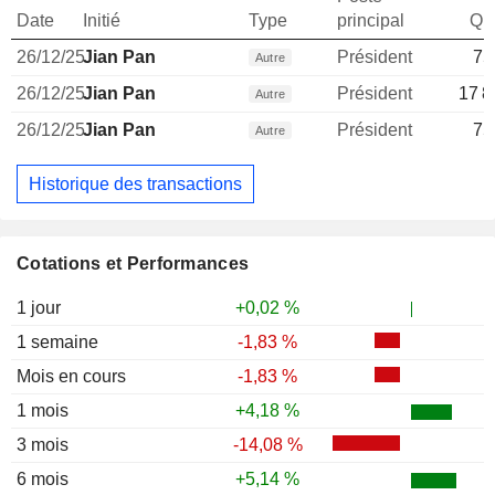
Date
Initié
Type
principal
Qua
26/12/25
Jian Pan
Président
75
Autre
26/12/25
Jian Pan
Président
17 8
Autre
26/12/25
Jian Pan
Président
75
Autre
Historique des transactions
Cotations et Performances
1 jour
+0,02 %
1 semaine
-1,83 %
Mois en cours
-1,83 %
1 mois
+4,18 %
3 mois
-14,08 %
6 mois
+5,14 %