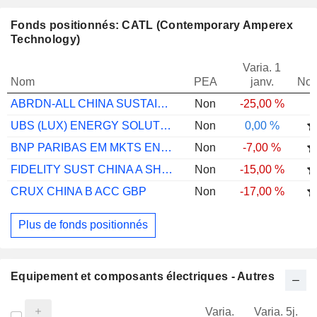
Fonds positionnés: CATL (Contemporary Amperex
Technology)
Varia. 1
Nom
PEA
janv.
Not
ABRDN-ALL CHINA SUSTAINABLE EQ A ACCUSD
Non
-25,00 %
UBS (LUX) ENERGY SOLUTIONS EQUITY FUND S
Non
0,00 %
BNP PARIBAS EM MKTS ENVIRTL SOLU I CAP
Non
-7,00 %
FIDELITY SUST CHINA A SHS Y ACC RMB
Non
-15,00 %
CRUX CHINA B ACC GBP
Non
-17,00 %
Plus de fonds positionnés
Equipement et composants électriques - Autres
Varia.
Varia. 5j.