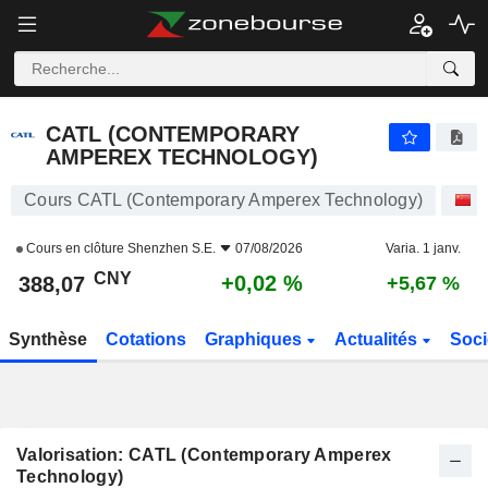
CATL (CONTEMPORARY AMPEREX TECHNOLOGY)
388,07
¥
+0,02 %
CATL (CONTEMPORARY
AMPEREX TECHNOLOGY)
Cours CATL (Contemporary Amperex Technology)
A
Cours en clôture
Shenzhen S.E.
07/08/2026
Varia. 1 janv.
CNY
+0,02 %
388,07
+5,67 %
Synthèse
Cotations
Graphiques
Actualités
Soci
Valorisation: CATL (Contemporary Amperex
Technology)