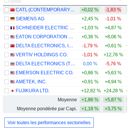
CATL (CONTEMPORARY AMPEREX TECHNOLOGY)
+0,02 %
-1,83 %
+
SIEMENS AG
+2,45 %
-1,01 %
+
SCHNEIDER ELECTRIC SE
+1,03 %
+4,87 %
+
EATON CORPORATION PLC
+0,36 %
+8,06 %
+
DELTA ELECTRONICS, INC.
-1,79 %
+0,61 %
+
VERTIV HOLDINGS CO.
-1,01 %
+12,76 %
+
DELTA ELECTRONICS (THAILAND)
0,00 %
-5,76 %
+
EMERSON ELECTRIC CO.
+0,86 %
+5,63 %
+
AMETEK, INC.
+0,91 %
+4,94 %
+
FUJIKURA LTD.
+12,82 %
+24,28 %
+
Moyenne
+1,86 %
+5,87 %
+
Moyenne pondérée par Capi.
+1,18 %
+3,75 %
+
Voir toutes les performances sectorielles