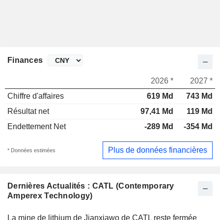
Finances
2026 *
2027 *
Chiffre d'affaires
619 Md
743 Md
Résultat net
97,41 Md
119 Md
Endettement Net
-289 Md
-354 Md
Plus de données financières
* Données estimées
Dernières Actualités : CATL (Contemporary
Amperex Technology)
La mine de lithium de Jianxiawo de CATL reste fermée