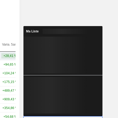
Ma Liste
Varia.
Varia. 5ans
Capi.($)
10ans
+28,41 %
-
269 Md
+94,65 %
+166,31 %
242 Md
+104,24 %
+409,49 %
195 Md
+175,15 %
+584,68 %
174 Md
+489,47 %
+865,52 %
135 Md
+909,43 %
-
106 Md
+354,86 %
+3 538,89 %
98,73 Md
+54,68 %
+191,71 %
87,52 Md