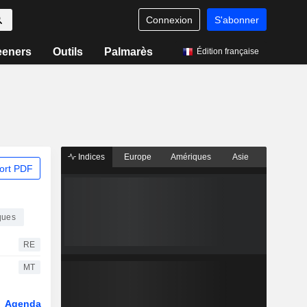
Connexion
S'abonner
eeners
Outils
Palmarès
Édition française
Indices
Europe
Amériques
Asie
ort PDF
ques
RE
MT
Agenda
Secteur
Fonds et ETFs