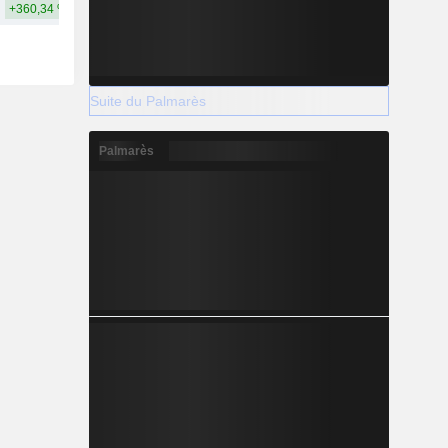
+360,34 %
+840,69 %
Suite du Palmarès
Palmarès