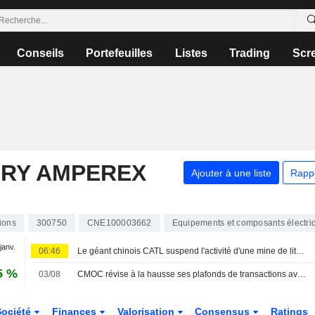
Conseils
Portefeuilles
Listes
Trading
Scr
RY AMPEREX
Ajouter à une liste
Rapp
ions
300750
CNE100003662
Equipements et composants électri
 janv.
06:46
Le géant chinois CATL suspend l'activité d'une mine de lithium pour maintenance, selon les médias d'État
5 %
03/08
CMOC révise à la hausse ses plafonds de transactions avec CATL et KFM ; l'action gagne 3 %
Société
Finances
Valorisation
Consensus
Ratings