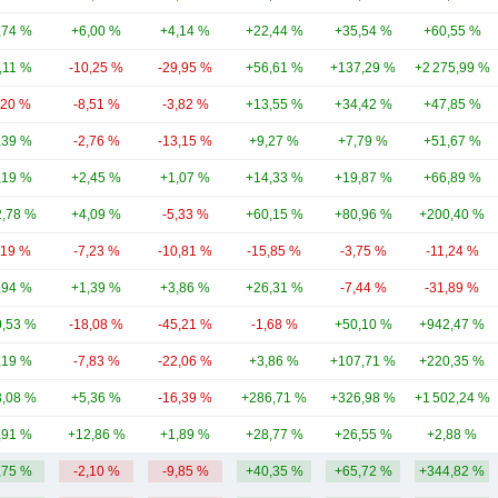
,74 %
+6,00 %
+4,14 %
+22,44 %
+35,54 %
+60,55 %
,11 %
-10,25 %
-29,95 %
+56,61 %
+137,29 %
+2 275,99 %
,20 %
-8,51 %
-3,82 %
+13,55 %
+34,42 %
+47,85 %
,39 %
-2,76 %
-13,15 %
+9,27 %
+7,79 %
+51,67 %
,19 %
+2,45 %
+1,07 %
+14,33 %
+19,87 %
+66,89 %
,78 %
+4,09 %
-5,33 %
+60,15 %
+80,96 %
+200,40 %
,19 %
-7,23 %
-10,81 %
-15,85 %
-3,75 %
-11,24 %
,94 %
+1,39 %
+3,86 %
+26,31 %
-7,44 %
-31,89 %
,53 %
-18,08 %
-45,21 %
-1,68 %
+50,10 %
+942,47 %
,19 %
-7,83 %
-22,06 %
+3,86 %
+107,71 %
+220,35 %
,08 %
+5,36 %
-16,39 %
+286,71 %
+326,98 %
+1 502,24 %
,91 %
+12,86 %
+1,89 %
+28,77 %
+26,55 %
+2,88 %
,75 %
-2,10 %
-9,85 %
+40,35 %
+65,72 %
+344,82 %