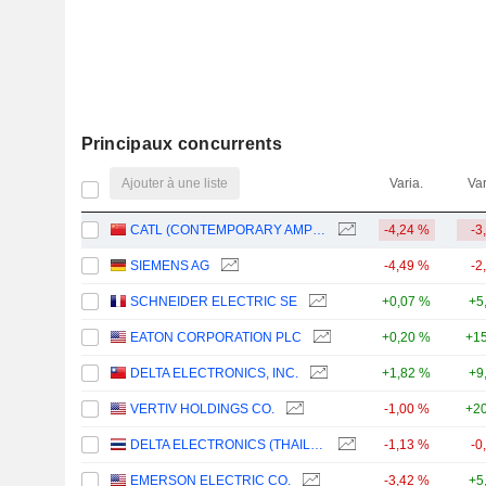
Principaux concurrents
Ajouter à une liste
Varia.
Var
CATL (CONTEMPORARY AMPEREX TECHNOLOGY)
-4,24 %
-3
SIEMENS AG
-4,49 %
-2
SCHNEIDER ELECTRIC SE
+0,07 %
+5
EATON CORPORATION PLC
+0,20 %
+15
DELTA ELECTRONICS, INC.
+1,82 %
+9
VERTIV HOLDINGS CO.
-1,00 %
+20
DELTA ELECTRONICS (THAILAND)
-1,13 %
-0
EMERSON ELECTRIC CO.
-3,42 %
+5