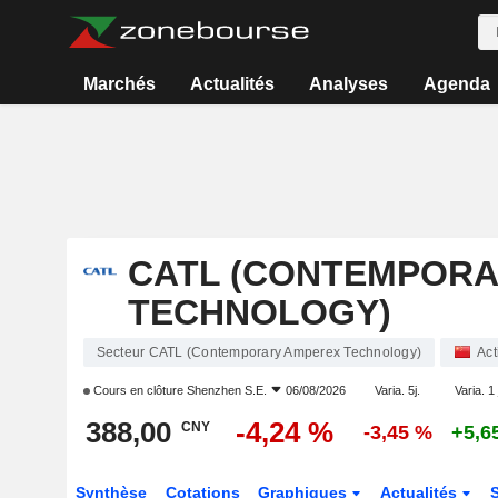
Marchés
Actualités
Analyses
Agenda
CATL (CONTEMPORA
TECHNOLOGY)
Secteur CATL (Contemporary Amperex Technology)
Act
Cours en clôture
Shenzhen S.E.
06/08/2026
Varia. 5j.
Varia. 1
388,00
-4,24 %
CNY
-3,45 %
+5,6
Synthèse
Cotations
Graphiques
Actualités