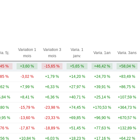
Variation 1
Variation 3
Varia. 1
ia. 5j.
Varia. 1an
Varia. 3ans
mois
mois
janv.
,45 %
+3,60 %
-15,65 %
+5,65 %
+46,42 %
+58,04 %
,85 %
-3,02 %
+1,79 %
+14,20 %
+24,70 %
+83,49 %
,62 %
+7,99 %
+6,33 %
+27,97 %
+39,91 %
+86,75 %
,84 %
+8,41 %
+6,36 %
+40,71 %
+25,14 %
+107,59 %
,80 %
-15,79 %
-23,98 %
+74,45 %
+170,53 %
+364,73 %
,95 %
-13,60 %
-23,33 %
+69,85 %
+96,90 %
+670,57 %
,76 %
-17,87 %
-18,89 %
+51,45 %
+77,63 %
+132,89 %
,56 %
+10,84 %
+6,03 %
+18,23 %
+17,16 %
+64,22 %