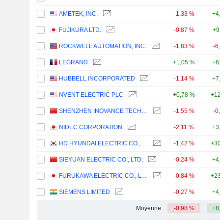
AMETEK, INC.
-1,33 %
+4
FUJIKURA LTD.
-0,87 %
+9
ROCKWELL AUTOMATION, INC.
-1,83 %
-6
LEGRAND
+1,05 %
+6
HUBBELL INCORPORATED
-1,14 %
+7
NVENT ELECTRIC PLC
+0,78 %
+12
SHENZHEN INOVANCE TECHNOLOGY CO.,LTD
-1,55 %
-0
NIDEC CORPORATION
-2,11 %
+3
HD HYUNDAI ELECTRIC CO., LTD.
-1,42 %
+30
SIEYUAN ELECTRIC CO., LTD.
-0,24 %
+4
FURUKAWA ELECTRIC CO., LTD.
-0,84 %
+23
SIEMENS LIMITED
-0,27 %
+4
Moyenne
-0,98 %
+8