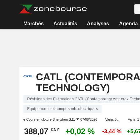
Marchés
Actualités
Analyses
Agenda
CATL (CONTEMPORA
TECHNOLOGY)
Révisions des Estimations CATL (Contemporary Amperex Techn
Equipements et composants électriques
Cours en clôture
Shenzhen S.E.
07/08/2026
Varia. 5j.
Varia. 1
388,07
+0,02 %
CNY
-3,44 %
+5,6