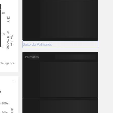
Suite du Palmarès
Palmarès