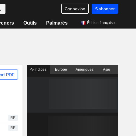
Connexion
S'abonner
eeners
Outils
Palmarès
Édition française
Indices
Europe
Amériques
Asie
ort PDF
RE
RE