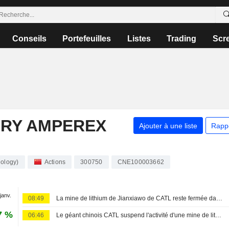
Conseils
Portefeuilles
Listes
Trading
Scr
RY AMPEREX
Ajouter à une liste
Rapp
ology)
Actions
300750
CNE100003662
 janv.
08:49
La mine de lithium de Jianxiawo de CATL reste fermée dans l'attente d'un agrément environnemental, selon les médias d'État
7 %
06:46
Le géant chinois CATL suspend l'activité d'une mine de lithium pour maintenance, selon les médias d'État