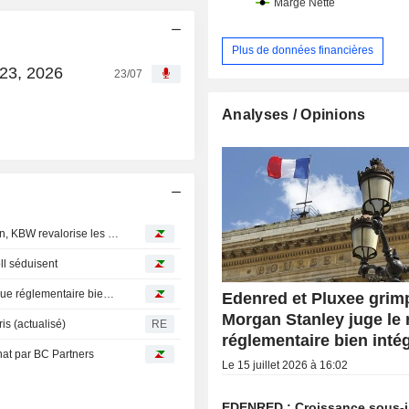
Plus de données financières
 23, 2026
23/07
Analyses / Opinions
Avis d'analystes du jour : Stellantis toujours sous pression, KBW revalorise les banques françaises
oll séduisent
Edenred et Pluxee grimpent, Morgan Stanley juge le risque réglementaire bien intégré
Edenred et Pluxee grim
Morgan Stanley juge le 
s (actualisé)
RE
réglementaire bien inté
hat par BC Partners
Le 15 juillet 2026 à 16:02
EDENRED : Croissance sous-j