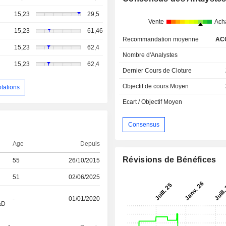
15,23
29,5
Vente
Ach
15,23
61,46
Recommandation moyenne
AC
15,23
62,4
Nombre d'Analystes
15,23
62,4
Dernier Cours de Cloture
Objectif de cours Moyen
otations
Ecart / Objectif Moyen
Consensus
Age
Depuis
Révisions de Bénéfices
55
26/10/2015
51
02/06/2025
-
01/01/2020
&D