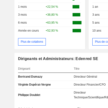
1 mois
+22,54 %
1 an
3 mois
+36,80 %
3 ans
6 mois
+63,95 %
5 ans
Année en cours
+52,93 %
10 ans
Plus de cotations
Plus de c
Dirigeants et Administrateurs: Edenred SE
Dirigeant
Titre
Bertrand Dumazy
Directeur Général
Virginie Dupérat-Vergne
Directeur Financier/CFO
Directeur
Philippe Doublet
Technique/Scientifique/R