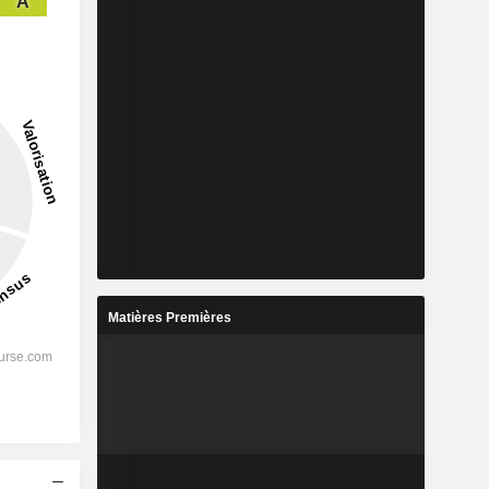
A
Matières Premières
s