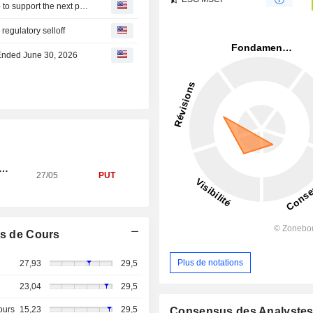
Edenred : and Abry Partners forge a strategic partnership to support the next phase of Edenred Pay North America’s development
regulatory selloff
 Ended June 30, 2026
CATE - EDENRED
27/05
PUT
s de Cours
Plus de notations
27,93
29,5
23,04
29,5
ours
15,23
29,5
Consensus des Analyste