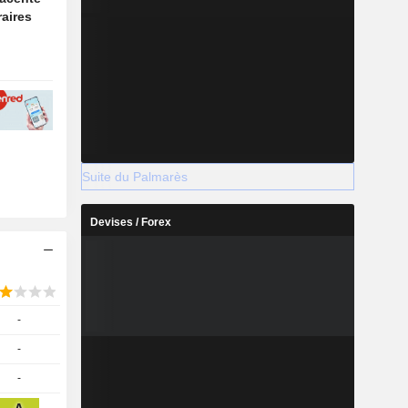
raires
Suite du Palmarès
Devises / Forex
-
-
-