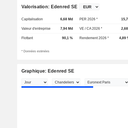
Valorisation: Edenred SE
Capitalisation
6,68 Md
PER 2026 *
15,
Valeur d'entreprise
7,94 Md
VE / CA 2026 *
2,6
Flottant
90,1 %
Rendement 2026 *
4,89
* Données estimées
Graphique: Edenred SE