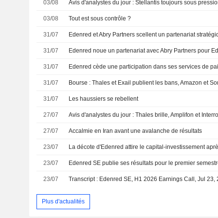
03/08
03/08
Tout est sous contrôle ?
31/07
31/07
31/07
31/07
Bourse : Thales et Exail publient les bans, Amazon et Son
31/07
Les haussiers se rebellent
27/07
Avis d'analystes du jour : Thales brille, Amplifon et Interr
27/07
Accalmie en Iran avant une avalanche de résultats
23/07
23/07
Edenred SE publie ses résultats pour le premier semestr
23/07
Transcript : Edenred SE, H1 2026 Earnings Call, Jul 23,
Plus d'actualités