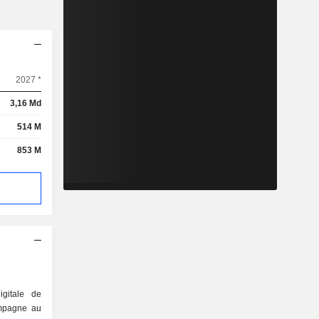
2027 *
3,16 Md
514 M
853 M
gitale de
ompagne au