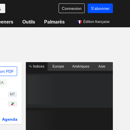
Connexion
S'abonner
eeners
Outils
Palmarès
Édition française
Indices
Europe
Amériques
Asie
ort PDF
EA
MT
Agenda
Secteur
Dérivés
Fonds et ETFs