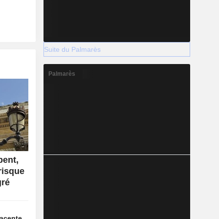
Suite du Palmarès
Palmarès
pent,
risque
gré
acente