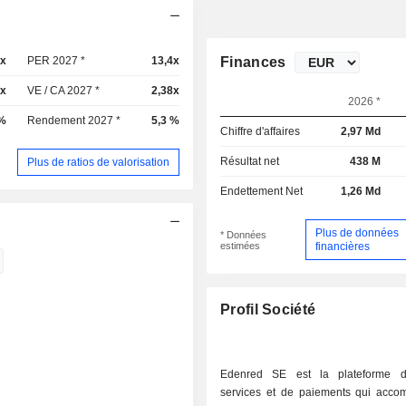
7x
PER 2027 *
13,4x
Finances
8x
VE / CA 2027 *
2,38x
2026 *
 %
Rendement 2027 *
5,3 %
Chiffre d'affaires
2,97 Md
Résultat net
438 M
Plus de ratios de valorisation
Endettement Net
1,26 Md
Plus de données
* Données
estimées
financières
Profil Société
Edenred SE est la plateforme di
services et de paiements qui acc