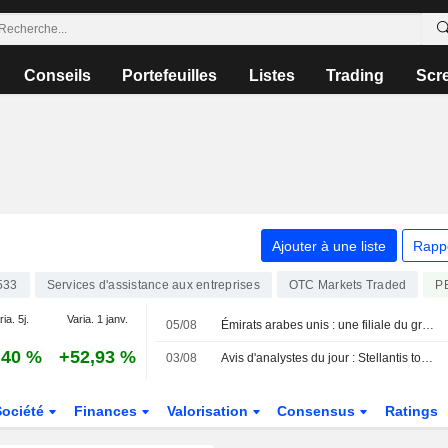
Conseils
Portefeuilles
Listes
Trading
Scr
Ajouter à une liste
Rapp
533
Services d'assistance aux entreprises
P
OTC Markets Traded
ia. 5j.
Varia. 1 janv.
05/08
Émirats arabes unis : une filiale du groupe Edenred obtient un agrément de principe pour des services de stockage de valeur
,40 %
+52,93 %
03/08
Avis d'analystes du jour : Stellantis toujours sous pression, KBW revalorise les banques françaises
Société
Finances
Valorisation
Consensus
Ratings