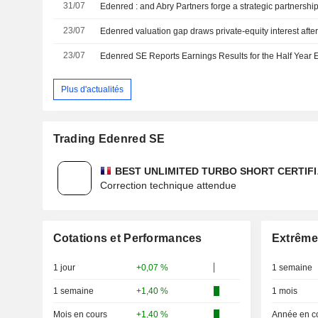
31/07
23/07
Edenred valuation gap draws private-equity interest after 
23/07
Edenred SE Reports Earnings Results for the Half Year
Plus d'actualités
Trading Edenred SE
BEST UNLIMITED TURBO SHORT CERTIFI
Correction technique attendue
Cotations et Performances
Extrême
1 jour
+0,07 %
1 semaine
1 semaine
+1,40 %
1 mois
Mois en cours
+1,40 %
Année en c