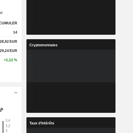
at
CUMULER
14
28,92
EUR
Cryptomonnaies
29,24
EUR
+1,12 %
Taux d'Intérêts