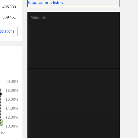
Espace mes listes
495 383
589 451
Palmarès
cotations