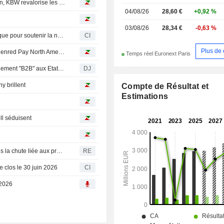
Avis d'analystes du jour : Stellantis toujours sous pression, KBW revalorise les banques françaises
04/08/26
28,60 €
+0,92 %
03/08/26
28,34 €
-0,63 %
Edenred et Abry Partners scellent un partenariat stratégique pour soutenir la nouvelle phase de développement d'Edenred Pay North America
CI
Plus de 
Edenred noue un partenariat avec Abry Partners pour Edenred Pay North America
Temps réel Euronext Paris
Edenred cède une participation dans ses services de paiement "B2B" aux Etats-Unis
DJ
y brillent
Compte de Résultat et
Estimations
oll séduisent
La décote d'Edenred attire le capital-investissement après la chute liée aux pressions réglementaires
RE
e clos le 30 juin 2026
CI
 2026