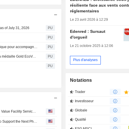
résiliente face aux vents cont
réglementaires
Le 23 avril 2026 à 12:29
as of July 31, 2026
PU
Edenred : Sursaut
d'orgueil
PU
Le 21 octobre 2025 à 12:06
Edenred : et Abry Partners scellent un partenariat stratégique pour accompagner la prochaine phase de développement d’Edenred Pay North America
PU
Edenred : obtient pour la deuxième année consécutive la médaille Gold EcoVadis, récompensant sa performance RSE
PU
Plus d'analyses
PU
Notations
Trader
Investisseur
Globale
Edenred Group Unit Gets In-principle Approval for Stored Value Facility Services in UAE
Qualité
Edenred and Abry Partners Forge Strategic Partnership to Support the Next Phase of Edenred Pay North America?s Development
ESG MSCI