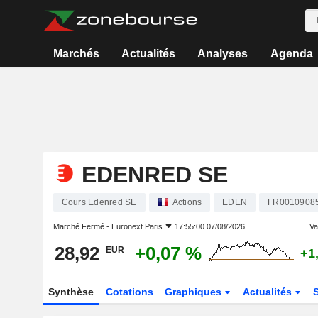
Marchés
Actualités
Analyses
Agenda
EDENRED SE
Cours Edenred SE
Actions
EDEN
FR0010908
Marché Fermé -
Euronext Paris
17:55:00 07/08/2026
Var
28,92
+0,07 %
EUR
+1
Synthèse
Cotations
Graphiques
Actualités