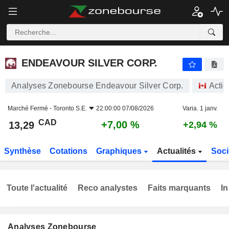
ENDEAVOUR SILVER CORP.
13,29
$
+7,00 %
ENDEAVOUR SILVER CORP.
Analyses Zonebourse Endeavour Silver Corp.
Actio
Marché Fermé -
Toronto S.E.
22:00:00 07/08/2026
Varia. 1 janv.
CAD
+7,00 %
13,29
+2,94 %
Synthèse
Cotations
Graphiques
Actualités
Soci
Toute l'actualité
Reco analystes
Faits marquants
In
Analyses Zonebourse