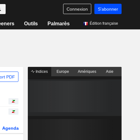
Connexion
S'abonner
eeners
Outils
Palmarès
Édition française
Indices
Europe
Amériques
Asie
ort PDF
Agenda
Secteur
Dérivés
Fonds et ETFs