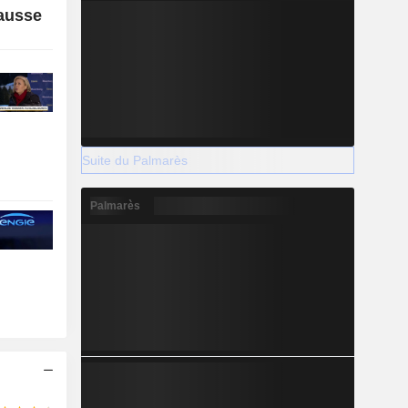
hausse
Suite du Palmarès
Palmarès