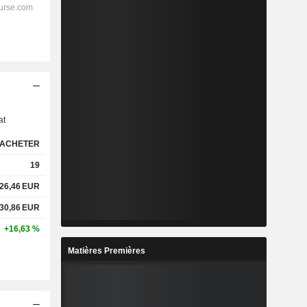
s
at
ACHETER
19
26,46
EUR
30,86
EUR
+16,63 %
Matières Premières