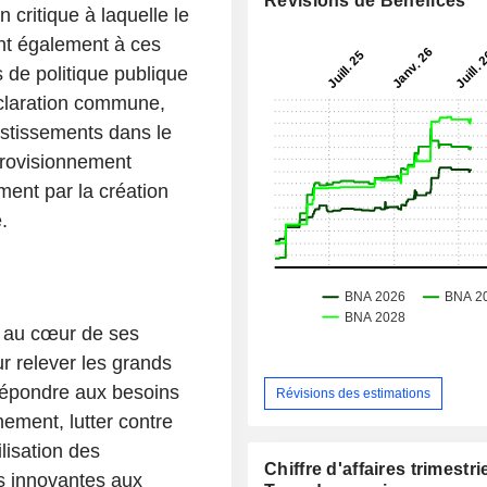
Révisions de Bénéfices
 critique à laquelle le
ent également à ces
s de politique publique
éclaration commune,
estissements dans le
provisionnement
ment par la création
.
 au cœur de ses
ur relever les grands
répondre aux besoins
Révisions des estimations
nement, lutter contre
lisation des
Chiffre d'affaires trimestrie
s innovantes aux