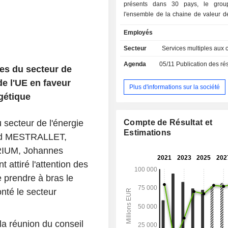
présents dans 30 pays, le grou
l'ensemble de la chaine de valeur de
de la production à la vente, en pass
Employés
infrastructures. ENGIE regroupe
activités complémentaires : la 
Secteur
Services multiples aux c
d'électricité et de gaz renouvelables,
Agenda
05/11
Publication des résultats
de flexibilité et notamment les bat
ses du secteur de
réseaux de transport et de distributio
de l'UE en faveur
d'électricité, les infrastructures é
Plus d'informations sur la société
gétique
locales (réseaux de chaleur et de f
fourniture d'énergie aux clients pa
collectivités ou entreprises. Chaque année,
secteur de l'énergie
Compte de Résultat et
ENGIE investit en moyenne 12 Mds
Estimations
rd MESTRALLET,
pour faire avancer la transition éne
atteindre son propre objectif d
RIUM, Johannes
carbone en 2045. Le CA réalisé en 2025 s'élève
nt attiré l'attention des
à 71,9 MdsEUR. Coté à Paris et 
e prendre à bras le
(ENGI), le groupe est représent
principaux indices financiers (CAC 4
ronté le secteur
100, FTSE Euro 100, MSCI Europe)
financiers (DJSI World, Euronext Su
Europe 120 / France 20, CAC 40 
 la réunion du conseil