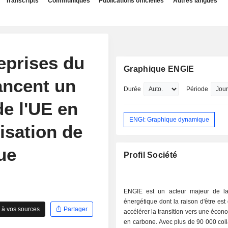
Transcripts
Communiqués
Publications officielles
Autres langues
eprises du
Graphique ENGIE
lancent un
Durée
Période
de l'UE en
ENGI: Graphique dynamique
isation de
ue
Profil Société
ENGIE est un acteur majeur de la 
énergétique dont la raison d'être est 
 à vos sources
Partager
accélérer la transition vers une écon
en carbone. Avec plus de 90 000 col