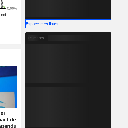
ROPE ESG
 ESG-X).
Espace mes listes
Palmarès
ier
pact de
'attendu