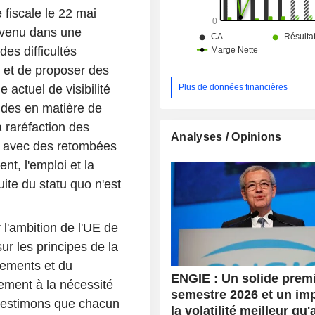
EMU ESG screened, MSCI EU
 fiscale le 22 mai
Universal Select et Stoxx Europe 600
nvenu dans une
es difficultés
e et de proposer des
actuel de visibilité
Plus de données financières
tudes en matière de
 raréfaction des
Analyses / Opinions
e, avec des retombées
nt, l'emploi et la
ite du statu quo n'est
 l'ambition de l'UE de
ur les principes de la
nements et du
ENGIE : Un solide prem
ement à la nécessité
semestre 2026 et un im
s estimons que chacun
la volatilité meilleur qu