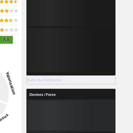
AA
Suite du Palmarès
Devises / Forex