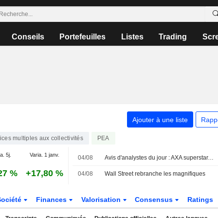
Conseils
Portefeuilles
Listes
Trading
Scr
Ajouter à une liste
Rapp
ices multiples aux collectivités
PEA
a. 5j.
Varia. 1 janv.
04/08
Avis d'analystes du jour : AXA superstar, BESI, Airbus et Euronext entourés
27 %
+17,80 %
04/08
Wall Street rebranche les magnifiques
Société
Finances
Valorisation
Consensus
Ratings