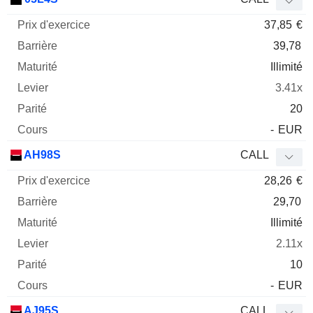
37,85
€
39,78
Illimité
3.41x
20
-
EUR
AH98S
CALL
28,26
€
29,70
Illimité
2.11x
10
-
EUR
AJ95S
CALL