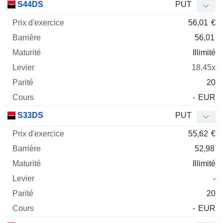
S44DS
PUT
56,01
€
56,01
Illimité
18.45x
20
-
EUR
S33DS
PUT
55,62
€
52,98
Illimité
-
20
-
EUR