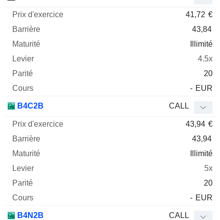
41,72
€
43,84
Illimité
4.5x
20
-
EUR
B4C2B
CALL
43,94
€
43,94
Illimité
5x
20
-
EUR
B4N2B
CALL