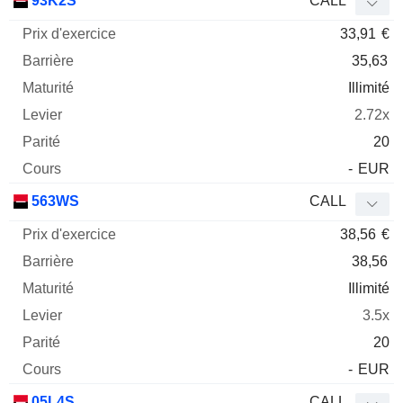
93K2S
CALL
33,91
€
35,63
Illimité
2.72x
20
-
EUR
563WS
CALL
38,56
€
38,56
Illimité
3.5x
20
-
EUR
05L4S
CALL