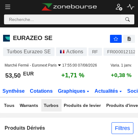
EURAZEO SE
53,50
€
+1,71 %
EURAZEO SE
Turbos Eurazeo SE
Actions
RF
FR000012112
Marché Fermé -
Euronext Paris
17:55:00 07/08/2026
Varia. 1 janv.
EUR
+1,71 %
53,50
+0,38 %
Synthèse
Cotations
Graphiques
Actualités
Soci
Tous
Warrants
Turbos
Produits de levier
Produits d'inv
Filtres
Produits Dérivés