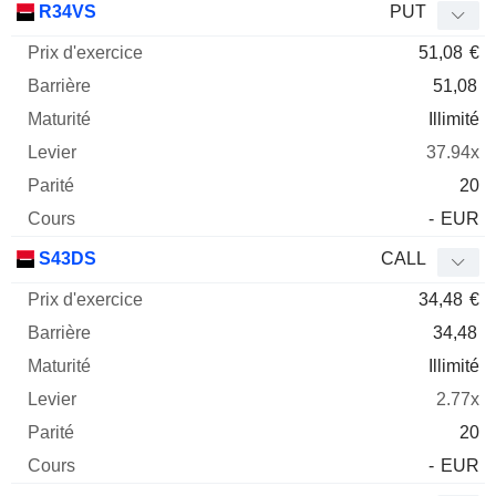
R34VS
PUT
51,08
€
51,08
Illimité
37.94x
20
-
EUR
S43DS
CALL
34,48
€
34,48
Illimité
2.77x
20
-
EUR