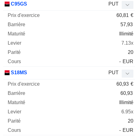
C95GS
PUT
60,81
€
57,93
Illimité
7.13x
20
-
EUR
S18MS
PUT
60,93
€
60,93
Illimité
6.95x
20
-
EUR