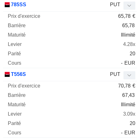
785SS
PUT
65,78
€
65,78
Illimité
4.28x
20
-
EUR
T556S
PUT
70,78
€
67,43
Illimité
3.09x
20
-
EUR