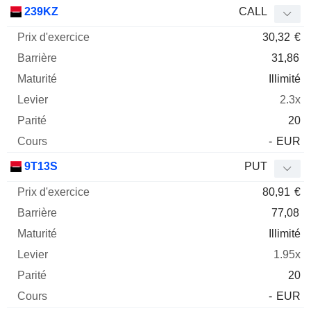
Prix
239KZ
CALL
d'exercice
Barrière
Maturité
Elasticité
30,32
€
Mnemo
Type
Parit
31,86
Illimité
2.3x
20
-
EUR
9T13S
PUT
80,91
€
77,08
Illimité
1.95x
20
-
EUR