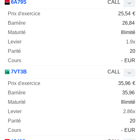
6A79S
CALL
25,54
€
26,84
Illimité
1.9x
20
-
EUR
7VT3B
CALL
35,96
€
35,96
Illimité
2.86x
20
-
EUR