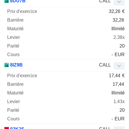
8DU7B
CALL
32,26
€
32,26
Illimité
2.38x
20
-
EUR
8IZ9B
CALL
17,44
€
17,44
Illimité
1.43x
20
-
EUR