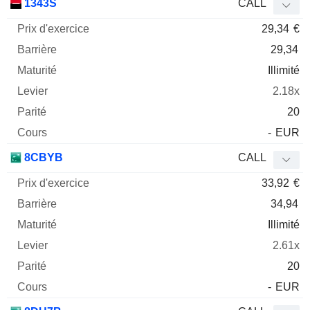
1343S
CALL
29,34
€
29,34
Illimité
2.18x
20
-
EUR
8CBYB
CALL
33,92
€
34,94
Illimité
2.61x
20
-
EUR