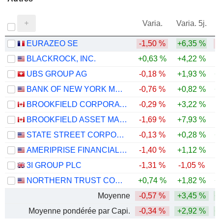
Varia.
Varia. 5j.
EURAZEO SE
-1,50 %
+6,35 %
BLACKROCK, INC.
+0,63 %
+4,22 %
UBS GROUP AG
-0,18 %
+1,93 %
+
BANK OF NEW YORK MELLON CORPORATION (THE)
-0,76 %
+0,82 %
+
BROOKFIELD CORPORATION
-0,29 %
+3,22 %
BROOKFIELD ASSET MANAGEMENT LTD.
-1,69 %
+7,93 %
-
STATE STREET CORPORATION
-0,13 %
+0,28 %
+
AMERIPRISE FINANCIAL, INC.
-1,40 %
+1,12 %
3I GROUP PLC
-1,31 %
-1,05 %
-
NORTHERN TRUST CORPORATION
+0,74 %
+1,82 %
+
Moyenne
-0,57 %
+3,45 %
+
Moyenne pondérée par Capi.
-0,34 %
+2,92 %
+