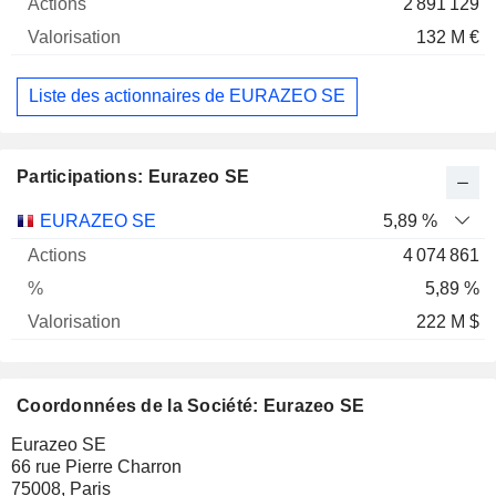
2 891 129
132 M €
Liste des actionnaires de EURAZEO SE
Participations: Eurazeo SE
Nom
Actions
%
Valorisation
EURAZEO SE
5,89 %
4 074 861
5,89 %
222 M $
Coordonnées de la Société: Eurazeo SE
Eurazeo SE
66 rue Pierre Charron
75008, Paris