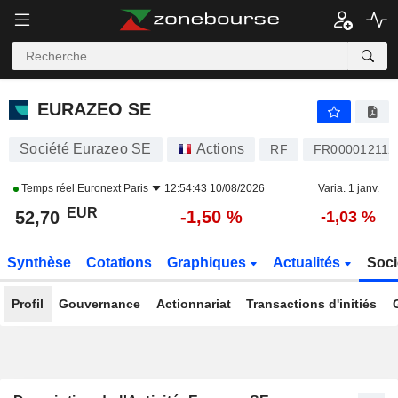
EURAZEO SE
52,70
€
-1,50 %
EURAZEO SE
Société Eurazeo SE
Actions
RF
FR000012112
Temps réel
Euronext Paris
12:54:43 10/08/2026
Varia. 1 janv.
EUR
-1,50 %
52,70
-1,03 %
Synthèse
Cotations
Graphiques
Actualités
Soci
Profil
Gouvernance
Actionnariat
Transactions d'initiés