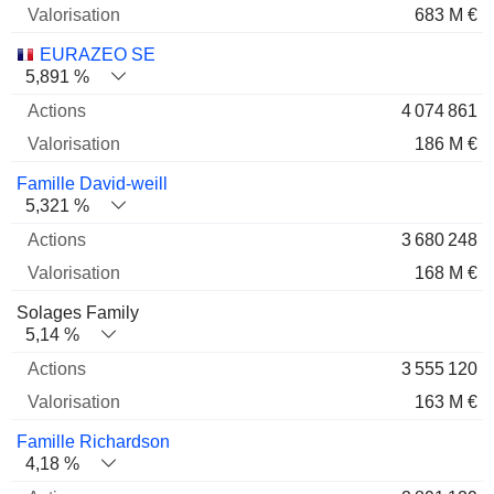
683 M €
EURAZEO SE
5,891 %
4 074 861
186 M €
Famille David-weill
5,321 %
3 680 248
168 M €
Solages Family
5,14 %
3 555 120
163 M €
Famille Richardson
4,18 %