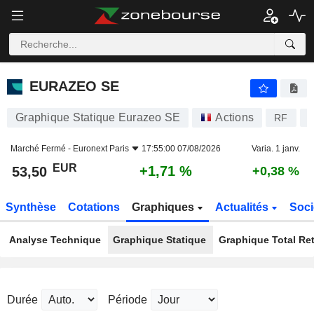
EURAZEO SE
53,50
€
+1,71 %
EURAZEO SE
Graphique Statique Eurazeo SE
Actions
RF
F
Marché Fermé -
Euronext Paris
17:55:00 07/08/2026
Varia. 1 janv.
EUR
+1,71 %
53,50
+0,38 %
Synthèse
Cotations
Graphiques
Actualités
Soci
Analyse Technique
Graphique Statique
Graphique Total Re
Durée
Période