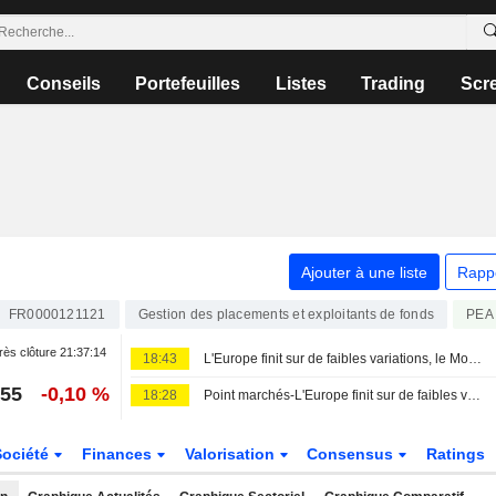
Conseils
Portefeuilles
Listes
Trading
Scr
Ajouter à une liste
Rapp
FR0000121121
Gestion des placements et exploitants de fonds
PEA
ès clôture
21:37:14
18:43
L'Europe finit sur de faibles variations, le Moyen-Orient inquiète de nouveau
,55
-0,10 %
18:28
Point marchés-L'Europe finit sur de faibles variations, le Moyen-Orient inquiète de nouveau
Société
Finances
Valorisation
Consensus
Ratings