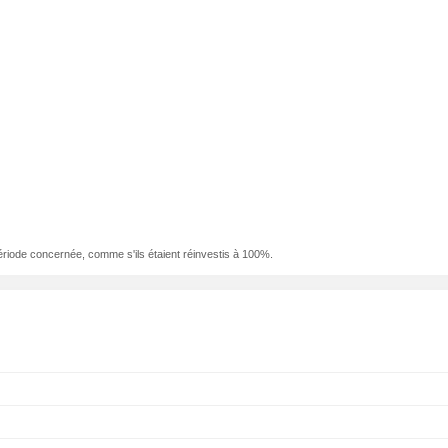
ériode concernée, comme s'ils étaient réinvestis à 100%.