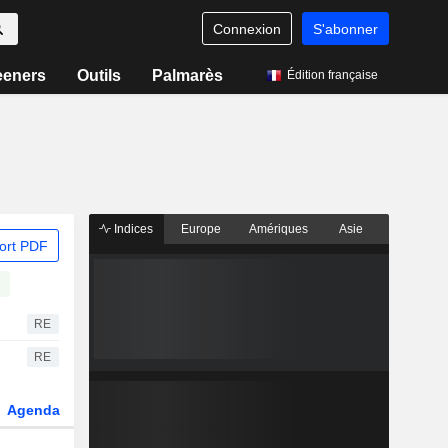
Connexion
S'abonner
eeners
Outils
Palmarès
Édition française
Indices
Europe
Amériques
Asie
ort PDF
RE
RE
Agenda
Secteur
Dérivés
Fonds et ETFs