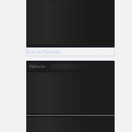
Suite du Palmarès
Palmarès