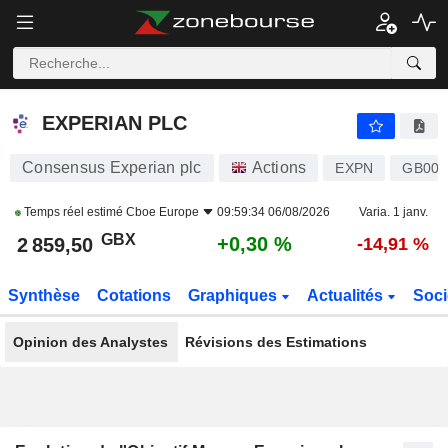
EXPERIAN PLC
2 859,00
p
+0,28 %
EXPERIAN PLC
Consensus Experian plc
Actions
EXPN
GB00B
Temps réel estimé
Cboe Europe
09:59:34 06/08/2026
Varia. 1 janv.
GBX
+0,30 %
2 859,50
-14,91 %
Synthèse
Cotations
Graphiques
Actualités
Soci
Opinion des Analystes
Révisions des Estimations