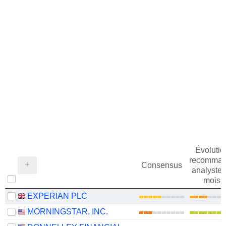
Évolutio
recomman
Consensus
analystes
mois
EXPERIAN PLC
MORNINGSTAR, INC.