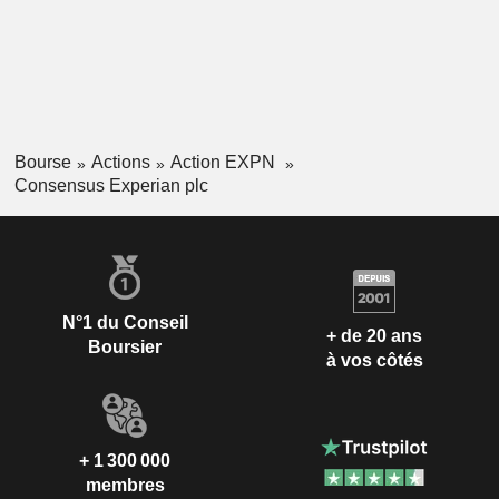
Bourse
Actions
Action EXPN
Consensus Experian plc
N°1 du Conseil
+ de 20 ans
Boursier
à vos côtés
+ 1 300 000
membres