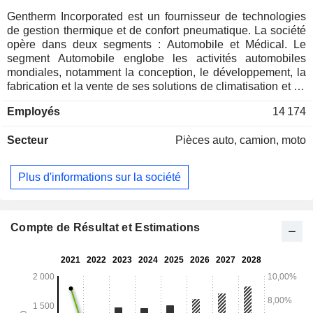
Gentherm Incorporated est un fournisseur de technologies
de gestion thermique et de confort pneumatique. La société
opère dans deux segments : Automobile et Médical. Le
segment Automobile englobe les activités automobiles
mondiales, notamment la conception, le développement, la
fabrication et la vente de ses solutions de climatisation et de
confort pour l'automobile (notamment les sièges à
Employés
14 174
climatisation, les intérieurs à climatisation, les solutions de
confort lombaire et de massage, ainsi que les composants
Secteur
Pièces auto, camion, moto
électroniques de climatisation et de confort), les systèmes
de vannes et d'autres produits automobiles. Le segment de
reporting Médical comprend les activités de gestion de la
Plus d'informations sur la société
température des patients dans le secteur médical. La
gestion de la température des patients inclut des systèmes
de gestion de la température couvrant plusieurs catégories
de produits répondant aux besoins de la thérapie
Compte de Résultat et Estimations
d'hyperthermie et d'hypothermie en soins intensifs, de la
normothermie lors d'interventions chirurgicales, ainsi que
d'autres thérapies de réchauffement ou de refroidissement
utilisées dans les services de soins aigus et chroniques et
dans les établissements non hospitaliers.