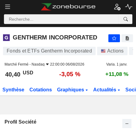
GENTHERM INCORPORATED
40,40
$
-3,05 %
GENTHERM INCORPORATED
Fonds et ETFs Gentherm Incorporated
Actions
T
Marché Fermé -
Nasdaq
22:00:00 06/08/2026
Varia. 1 janv.
USD
-3,05 %
40,40
+11,08 %
Synthèse
Cotations
Graphiques
Actualités
Soci
Profil Société