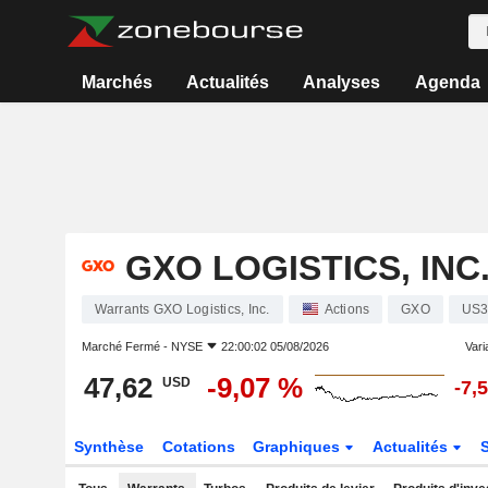
Marchés
Actualités
Analyses
Agenda
GXO LOGISTICS, INC
Warrants GXO Logistics, Inc.
Actions
GXO
US3
Marché Fermé -
NYSE
22:00:02 05/08/2026
Varia
47,62
-9,07 %
USD
-7,
Synthèse
Cotations
Graphiques
Actualités