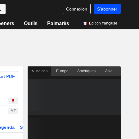
Connexion
S'abonner
eeners
Outils
Palmarès
Édition française
Indices
Europe
Amériques
Asie
ort PDF
MT
Agenda
Secteur
Dérivés
Fonds et ETFs