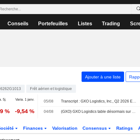
Conseils
Portefeuilles
Listes
Trading
Scr
.
Ajouter à une liste
Rapp
6262G1013
Frêt aérien et logistique
. 5j.
Varia. 1 janv.
05/08
Transcript : GXO Logistics, Inc., Q2 2026 Earnings Call, Aug 05, 2026
59 %
-9,54 %
04/08
(GXO) GXO Logistics table désormais sur une fourchette de bénéfice par action ajusté de 2,95 $ à 3,15 $ pour 2026, contre une estimation FactSet de 3,04 $
Société
Finances
Valorisation
Consensus
Ratings