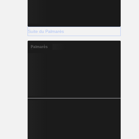
Suite du Palmarès
Palmarès