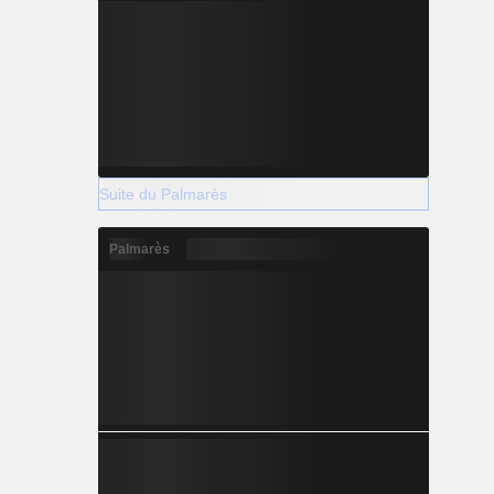
Suite du Palmarès
Palmarès