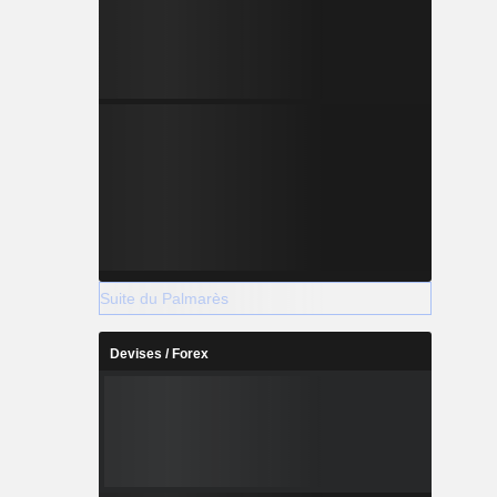
Suite du Palmarès
Devises / Forex