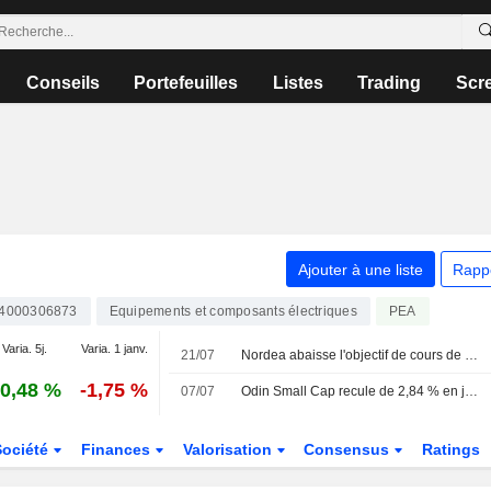
Conseils
Portefeuilles
Listes
Trading
Scr
Ajouter à une liste
Rapp
I4000306873
Equipements et composants électriques
PEA
Varia. 5j.
Varia. 1 janv.
21/07
Nordea abaisse l'objectif de cours de Harvia à 49 euros (contre 52), maintient sa recommandation à l'achat
0,48 %
-1,75 %
07/07
Odin Small Cap recule de 2,84 % en juin - intègre Bravida, Loomis, NP3 et Sectra
Société
Finances
Valorisation
Consensus
Ratings