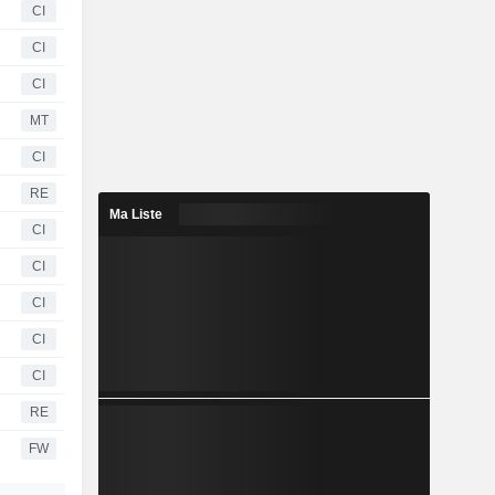
CI
CI
CI
MT
CI
RE
Ma Liste
CI
CI
CI
CI
CI
RE
FW