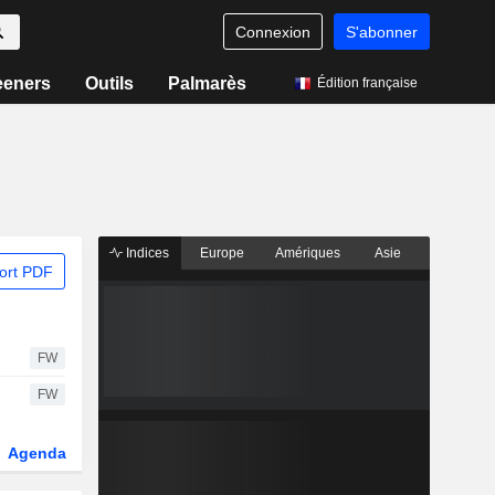
Connexion
S'abonner
eeners
Outils
Palmarès
Édition française
Indices
Europe
Amériques
Asie
ort PDF
FW
FW
Agenda
Secteur
Dérivés