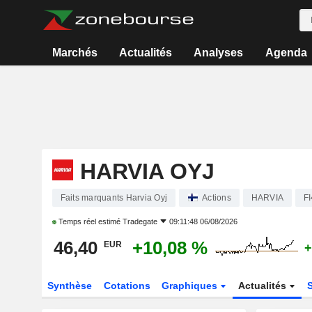
Marchés
Actualités
Analyses
Agenda
HARVIA OYJ
Faits marquants Harvia Oyj
Actions
HARVIA
F
Temps réel estimé
Tradegate
09:11:48 06/08/2026
46,40
+10,08 %
EUR
+
Synthèse
Cotations
Graphiques
Actualités