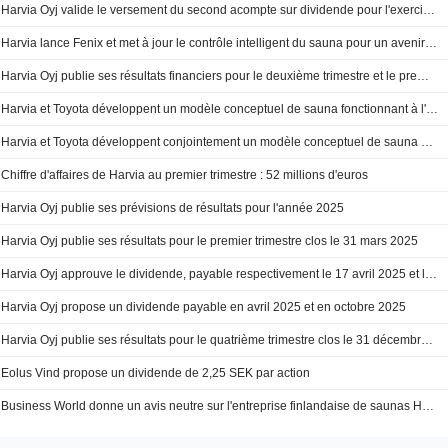
Harvia Oyj valide le versement du second acompte sur dividende pour l'exercice 2024, paiement prévu le 28 octobre 2025
Harvia lance Fenix et met à jour le contrôle intelligent du sauna pour un avenir connecté
Harvia Oyj publie ses résultats financiers pour le deuxième trimestre et le premier semestre clos le 30 juin 2025
Harvia et Toyota développent un modèle conceptuel de sauna fonctionnant à l'hydrogène
Harvia et Toyota développent conjointement un modèle conceptuel de sauna à hydrogène utilisant la technologie de combustion de l'hydrogène
Chiffre d'affaires de Harvia au premier trimestre : 52 millions d'euros
Harvia Oyj publie ses prévisions de résultats pour l'année 2025
Harvia Oyj publie ses résultats pour le premier trimestre clos le 31 mars 2025
Harvia Oyj approuve le dividende, payable respectivement le 17 avril 2025 et le 28 octobre 2025
Harvia Oyj propose un dividende payable en avril 2025 et en octobre 2025
Harvia Oyj publie ses résultats pour le quatrième trimestre clos le 31 décembre 2024
Eolus Vind propose un dividende de 2,25 SEK par action
Business World donne un avis neutre sur l'entreprise finlandaise de saunas Harvia