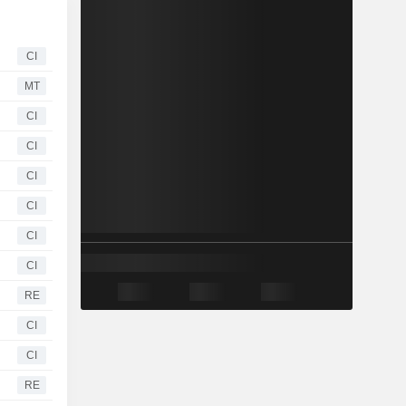
CI
MT
CI
CI
CI
CI
CI
CI
RE
CI
CI
RE