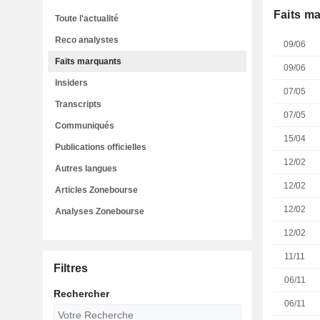
Faits m
Toute l'actualité
Reco analystes
09/06
Faits marquants
09/06
Insiders
07/05
Transcripts
07/05
Communiqués
15/04
Publications officielles
12/02
Autres langues
12/02
Articles Zonebourse
12/02
Analyses Zonebourse
12/02
11/11
Filtres
06/11
Rechercher
06/11