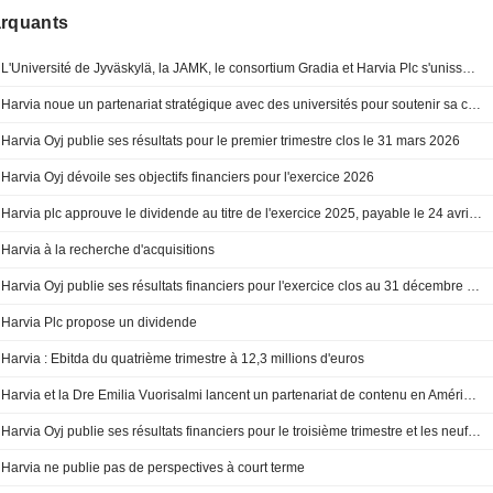
arquants
L'Université de Jyväskylä, la JAMK, le consortium Gradia et Harvia Plc s'unissent pour bâtir un écosystème de savoir et d'innovation
Harvia noue un partenariat stratégique avec des universités pour soutenir sa croissance mondiale
Harvia Oyj publie ses résultats pour le premier trimestre clos le 31 mars 2026
Harvia Oyj dévoile ses objectifs financiers pour l'exercice 2026
Harvia plc approuve le dividende au titre de l'exercice 2025, payable le 24 avril 2026 et le 26 octobre 2026
Harvia à la recherche d'acquisitions
Harvia Oyj publie ses résultats financiers pour l'exercice clos au 31 décembre 2025
Harvia Plc propose un dividende
Harvia : Ebitda du quatrième trimestre à 12,3 millions d'euros
Harvia et la Dre Emilia Vuorisalmi lancent un partenariat de contenu en Amérique du Nord
Harvia Oyj publie ses résultats financiers pour le troisième trimestre et les neuf premiers mois clos le 30 septembre 2025
Harvia ne publie pas de perspectives à court terme