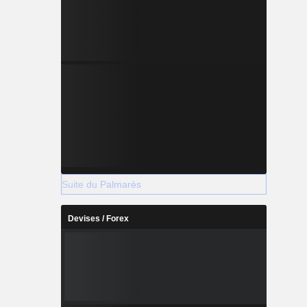
Suite du Palmarès
Devises / Forex