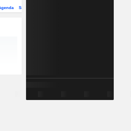
Agenda
Secteur
Dérivés
Fonds et ETFs