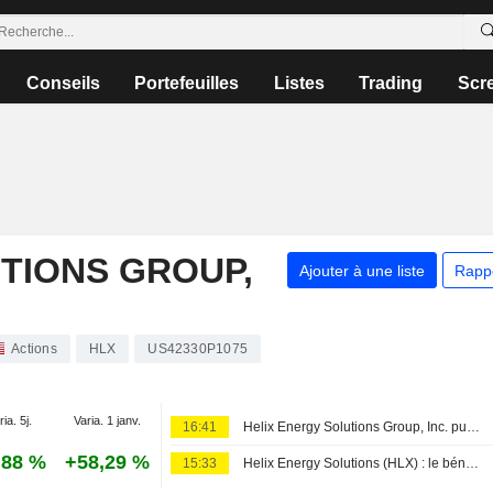
Conseils
Portefeuilles
Listes
Trading
Scr
TIONS GROUP,
Ajouter à une liste
Rapp
Actions
HLX
US42330P1075
ia. 5j.
Varia. 1 janv.
16:41
Helix Energy Solutions Group, Inc. publie ses résultats pour le deuxième trimestre et le premier semestre clos le 30 juin 2026
,88 %
+58,29 %
15:33
Helix Energy Solutions (HLX) : le bénéfice par action au deuxième trimestre s'établit à 0,15 $, contre une estimation de 0,07 $ selon FactSet