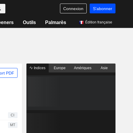
Connexion
S'abonner
eeners
Outils
Palmarès
Édition française
Indices
Europe
Amériques
Asie
ort PDF
CI
MT