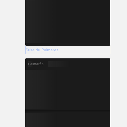
Suite du Palmarès
Palmarès