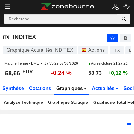
INDITEX
58,66
€
-0,24 %
INDITEX
Graphique Actualités INDITEX
Actions
ITX
ES
Marché Fermé -
BME
17:35:29 07/08/2026
Après clôture
21:27:21
EUR
-0,24 %
58,66
58,73
+0,12 %
Synthèse
Cotations
Graphiques
Actualités
Soci
Analyse Technique
Graphique Statique
Graphique Total Re