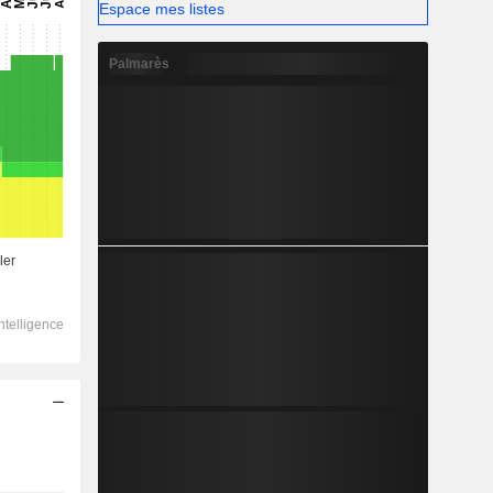
Espace mes listes
Palmarès