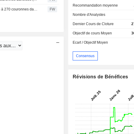
Recommandation moyenne
Nordea relève ISS à l'achat (conserver), objectif de cours à 270 couronnes danoises
FW
Nombre d'Analystes
Dernier Cours de Cloture
2
Objectif de cours Moyen
3
Ecart / Objectif Moyen
Consensus
Révisions de Bénéfices