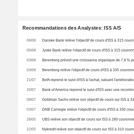
Recommandations des Analystes: ISS A/S
06/08
05/08
03/08
03/08
21/07
20/07
08/07
03/07
28/05
22/05