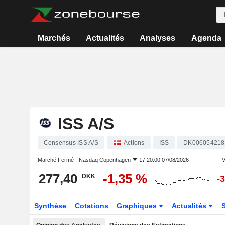
Marchés
Actualités
Analyses
Agenda
ISS A/S
Consensus ISS A/S
Actions
ISS
DK006054218
Marché Fermé -
Nasdaq Copenhagen
17:20:00 07/08/2026
V
277,40
-1,35 %
DKK
-
Synthèse
Cotations
Graphiques
Actualités