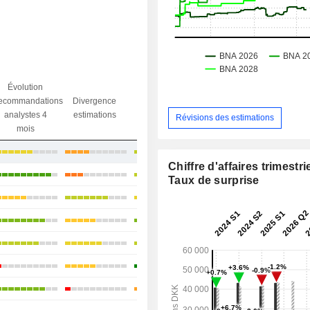
Évolution
Divergence
ecommandations
Divergence
Ecart obj.
objectif
analystes 4
estimations
/ dr
Révisions des estimations
analystes
mois
+9,5 %
Chiffre d'affaires trimestrie
+7,01 %
Taux de surprise
+39,11 %
+12,34 %
+14,06 %
+0,98 %
+4,31 %