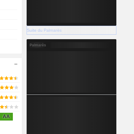
Suite du Palmarès
Palmarès
AA