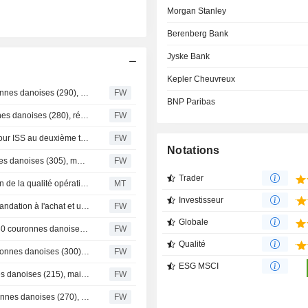
Morgan Stanley
Berenberg Bank
Jyske Bank
Kepler Cheuvreux
Danske Bank relève l'objectif de cours d'ISS à 315 couronnes danoises (290), maintient sa recommandation à "conserver" - BN
FW
BNP Paribas
Jyske Bank relève l'objectif de cours d'ISS à 315 couronnes danoises (280), réitère son conseil à l'achat - BN
FW
Berenberg prévoit une croissance organique de 7,9 % pour ISS au deuxième trimestre et relève son objectif de cours
FW
Notations
Berenberg relève l'objectif de cours d'ISS à 335 couronnes danoises (305), maintient sa recommandation à l'achat
FW
Trader
BofA reprend le suivi d'ISS à l'achat, saluant l'amélioration de la qualité opérationnelle
MT
Investisseur
Bank of America reprend le suivi d'ISS avec une recommandation à l'achat et un objectif de cours de 134 couronnes danoises - BN
FW
Globale
Goldman Sachs relève son objectif de cours sur ISS à 330 couronnes danoises (contre 315), maintient sa recommandation à l'achat - BN
FW
Qualité
DNB Carnegie relève l'objectif de cours d'ISS à 330 couronnes danoises (300), maintient sa recommandation à l'achat
FW
ESG MSCI
UBS relève son objectif de cours sur ISS à 280 couronnes danoises (215), maintient sa recommandation à Neutre
FW
Nykredit relève son objectif de cours sur ISS à 310 couronnes danoises (270), maintient son conseil à l'achat - BN
FW