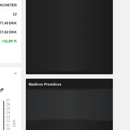
ACHETER
12
77,40
DKK
07,92
DKK
+11,00 %
Matières Premières