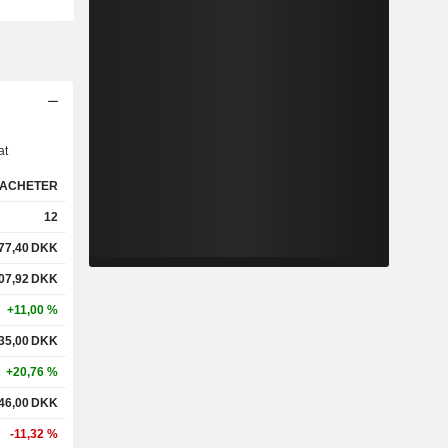
s
at
ACHETER
12
77,40
DKK
07,92
DKK
+11,00 %
35,00
DKK
+20,76 %
46,00
DKK
-11,32 %