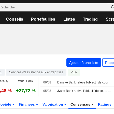
Conseils
Portefeuilles
Listes
Trading
Scr
Ajouter à une liste
Rapp
1
Services d'assistance aux entreprises
PEA
aria. 5j.
Varia. 1 janv.
06/08
Danske Bank relève l'objectif de cours d'ISS à 315 couronnes danoises (290), maintient sa recommandation à "conserver" - BN
3,48 %
+27,72 %
05/08
Jyske Bank relève l'objectif de cours d'ISS à 315 couronnes danoises (280), réitère son conseil à l'achat - BN
Société
Finances
Valorisation
Consensus
Ratings