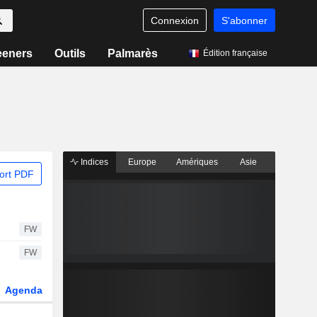
Connexion
S'abonner
eeners
Outils
Palmarès
Édition française
Indices
Europe
Amériques
Asie
ort PDF
FW
FW
Agenda
Secteur
Dérivés
Fonds et ETFs