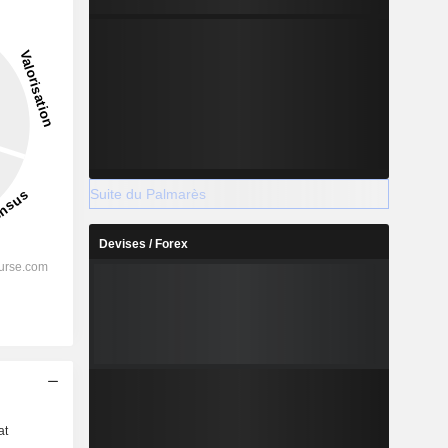
Suite du Palmarès
Devises / Forex
s
at