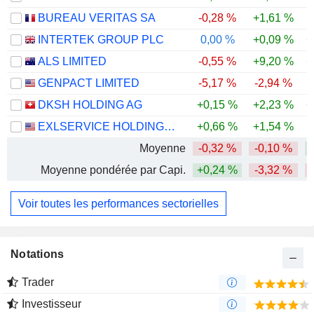
BUREAU VERITAS SA
-0,28 %
+1,61 %
INTERTEK GROUP PLC
0,00 %
+0,09 %
+
ALS LIMITED
-0,55 %
+9,20 %
+
GENPACT LIMITED
-5,17 %
-2,94 %
-
DKSH HOLDING AG
+0,15 %
+2,23 %
+
EXLSERVICE HOLDINGS, INC.
+0,66 %
+1,54 %
-
Moyenne
-0,32 %
-0,10 %
Moyenne pondérée par Capi.
+0,24 %
-3,32 %
Voir toutes les performances sectorielles
Notations
Trader
Investisseur