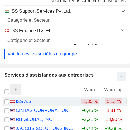
Miscellaneous Commercial Services
ISS Support Services Pvt Ltd.
ISS Finance BV
Financial Conglomerates
Voir toutes les sociétés du groupe
Services d'assistances aux entreprises
Varia.
Varia. 5j.
ISS A/S
-1,35 %
-5,13 %
+
CINTAS CORPORATION
+0,45 %
-1,81 %
RB GLOBAL, INC.
+2,21 %
-13,90 %
-
JACOBS SOLUTIONS INC.
+0,72 %
+9,28 %