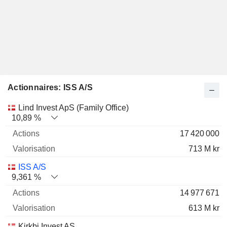
Actionnaires: ISS A/S
Nom
Actions
%
Valorisation
Lind Invest ApS (Family Office)
10,89 %
17 420 000
713 M kr
ISS A/S
9,361 %
14 977 671
613 M kr
Kirkbi Invest AS