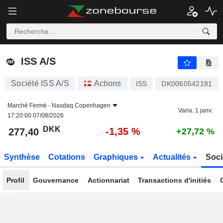
ISS A/S
277,40
kr
-1,35 %
ISS A/S
Société ISS A/S
Actions
ISS
DK0060542181
Marché Fermé -
Nasdaq Copenhagen
Varia. 1 janv.
17:20:00 07/08/2026
DKK
-1,35 %
277,40
+27,72 %
Synthèse
Cotations
Graphiques
Actualités
Soci
Profil
Gouvernance
Actionnariat
Transactions d'initiés