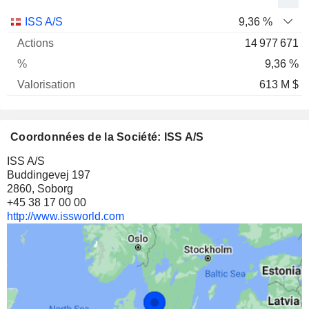
Nom
Actions
%
Valorisation
ISS A/S
9,36 %
14 977 671
9,36 %
613 M $
Coordonnées de la Société: ISS A/S
ISS A/S
Buddingevej 197
2860, Soborg
+45 38 17 00 00
http://www.issworld.com