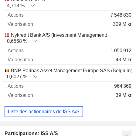
4,718 %
7 548 830
309 M kr
Nykredit Bank A/S (Investment Management)
0,6568 %
1 050 912
43 M kr
BNP Paribas Asset Management Europe SAS (Belgium)
0,6027 %
964 369
39 M kr
Liste des actionnaires de ISS A/S
Participations: ISS A/S