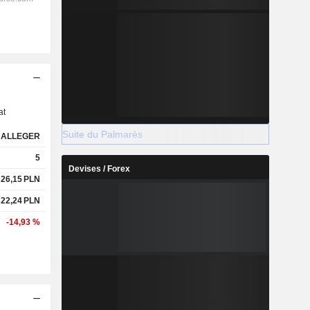
s
at
Suite du Palmarès
ALLEGER
5
Devises / Forex
26,15
PLN
22,24
PLN
-14,93 %