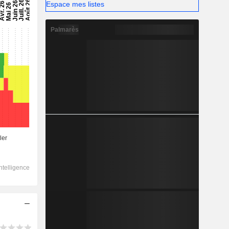
Espace mes listes
Palmarès