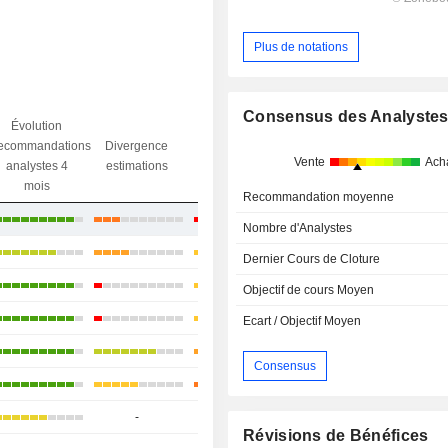
Plus de notations
Consensus des Analyste
Évolution
Divergence
ecommandations
Divergence
Ecart obj.
objectif
Vente
Ach
analystes 4
estimations
/ dr
analystes
mois
Recommandation moyenne
-13,17 %
Nombre d'Analystes
+17,31 %
Dernier Cours de Cloture
+18,04 %
Objectif de cours Moyen
+10,77 %
Ecart / Objectif Moyen
+51,31 %
Consensus
+45,69 %
-
-
-
Révisions de Bénéfices