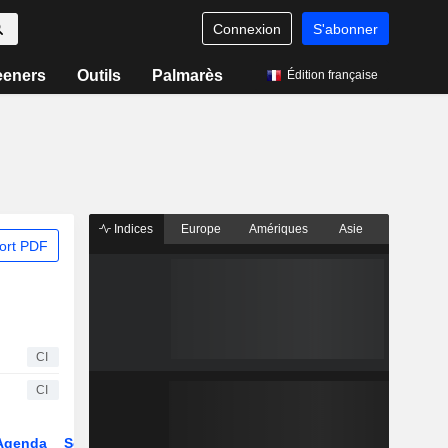
Connexion
S'abonner
eeners
Outils
Palmarès
Édition française
Indices
Europe
Amériques
Asie
ort PDF
CI
CI
Agenda
Secteur
Dérivés
Fonds et ETFs