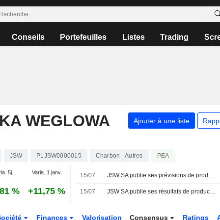
Conseils
Portefeuilles
Listes
Trading
Scr
LKA WEGLOWA
Ajouter à une liste
Rapp
JSW
PLJSW0000015
Charbon - Autres
PEA
ia. 5j.
Varia. 1 janv.
15/07
JSW SA publie ses prévisions de production pour l'exercice 2026
,81 %
+11,75 %
15/07
JSW SA publie ses résultats de production pour le deuxième trimestre et le premier semestre 2026
Société
Finances
Valorisation
Consensus
Ratings