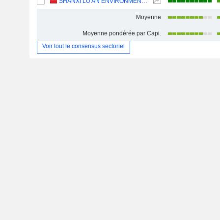
SHANXI LU'AN ENVIRONMENTAL ENERGY DEVELOPMENT CO., LTD.
Moyenne
Moyenne pondérée par Capi.
Voir tout le consensus sectoriel