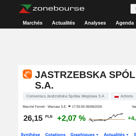
Marchés
Actualités
Analyses
Agenda
JASTRZEBSKA SPÓ
S.A.
Consensus Jastrzebska Spólka Weglowa S.A.
Actions
Marché Fermé -
Warsaw S.E.
17:55:56 06/08/2026
Var
26,15
+2,07 %
PLN
+4
Synthèse
Cotations
Graphiques
Actualités