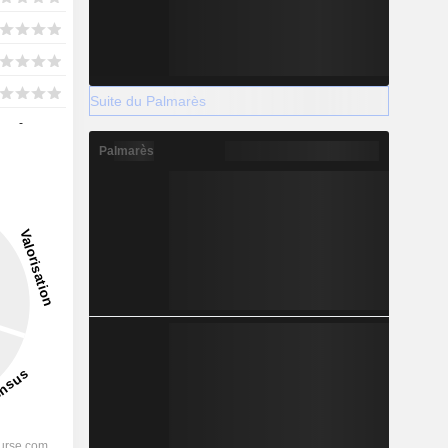
Suite du Palmarès
-
Palmarès