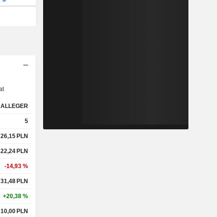
s
at
ALLEGER
5
26,15
PLN
22,24
PLN
-14,93 %
31,48
PLN
+20,38 %
10,00
PLN