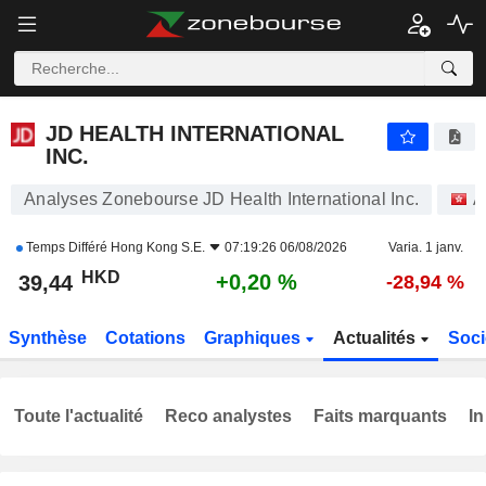
JD HEALTH INTERNATIONAL INC.
39,44
$
+0,20 %
JD HEALTH INTERNATIONAL
INC.
Analyses Zonebourse JD Health International Inc.
A
Temps Différé
Hong Kong S.E.
07:19:26 06/08/2026
Varia. 1 janv.
HKD
+0,20 %
39,44
-28,94 %
Synthèse
Cotations
Graphiques
Actualités
Soci
Toute l'actualité
Reco analystes
Faits marquants
In