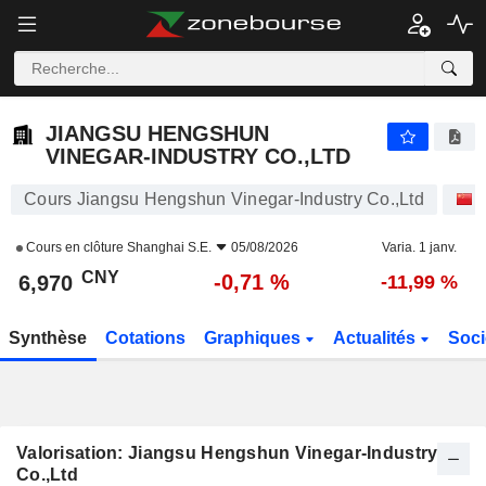
JIANGSU HENGSHUN VINEGAR-INDUSTRY CO.,LTD
6,970
¥
-0,71 %
JIANGSU HENGSHUN
VINEGAR-INDUSTRY CO.,LTD
Cours Jiangsu Hengshun Vinegar-Industry Co.,Ltd
Cours en clôture
Shanghai S.E.
05/08/2026
Varia. 1 janv.
CNY
-0,71 %
6,970
-11,99 %
Synthèse
Cotations
Graphiques
Actualités
Soci
Valorisation: Jiangsu Hengshun Vinegar-Industry
Co.,Ltd