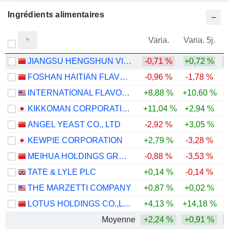
Ingrédients alimentaires
Varia.
Varia. 5j.
JIANGSU HENGSHUN VINEGAR-INDUSTRY CO.,LTD
-0,71 %
+0,72 %
-
FOSHAN HAITIAN FLAVOURING AND FOOD COMPANY LTD.
-0,96 %
-1,78 %
INTERNATIONAL FLAVORS & FRAGRANCES INC.
+8,88 %
+10,60 %
+
KIKKOMAN CORPORATION
+11,04 %
+2,94 %
+
ANGEL YEAST CO., LTD
-2,92 %
+3,05 %
+
KEWPIE CORPORATION
+2,79 %
-3,28 %
MEIHUA HOLDINGS GROUP CO.,LTD
-0,88 %
-3,53 %
-
TATE & LYLE PLC
+0,14 %
-0,14 %
THE MARZETTI COMPANY
+0,87 %
+0,02 %
-
LOTUS HOLDINGS CO.,LTD.
+4,13 %
+14,18 %
+
Moyenne
+2,24 %
+0,91 %