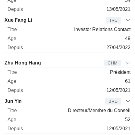
54
13/05/2021
Xue Fang Li
IRC
Investor Relations Contact
49
27/04/2022
Administrateur
Titre
Age
Depuis
Zhu Hong Hang
CHM
Président
61
12/05/2021
Jun Yin
BRD
Directeur/Membre du Conseil
52
12/05/2021