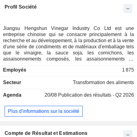
Profil Société
Jiangsu Hengshun Vinegar Industry Co Ltd est une
entreprise chinoise qui se consacre principalement à la
recherche et au développement, à la production et à la vente
d'une série de condiments et de matériaux d'emballage tels
que le vinaigre, la sauce soja, les cornichons, les
assaisonnements composés, les assaisonnements et
autres. Les principaux produits de la société sont le vinaigre,
Employés
1 875
le vin de cuisine, la sauce soja, les cornichons et autres.
L'entreprise exerce ses activités sur le marché national.
Secteur
Transformation des aliments
Agenda
20/08
Publication des résultats - Q2 2026
Plus d'informations sur la société
Compte de Résultat et Estimations