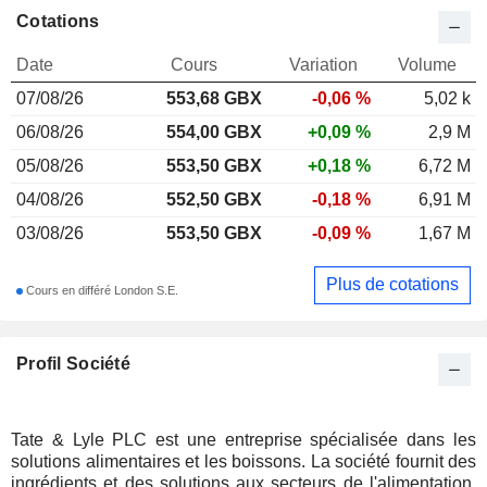
Cotations
Date
Cours
Variation
Volume
07/08/26
553,68
GBX
-0,06 %
5,02 k
06/08/26
554,00 GBX
+0,09 %
2,9 M
05/08/26
553,50 GBX
+0,18 %
6,72 M
04/08/26
552,50 GBX
-0,18 %
6,91 M
03/08/26
553,50 GBX
-0,09 %
1,67 M
Plus de cotations
Cours en différé London S.E.
Profil Société
Tate & Lyle PLC est une entreprise spécialisée dans les
solutions alimentaires et les boissons. La société fournit des
ingrédients et des solutions aux secteurs de l'alimentation,