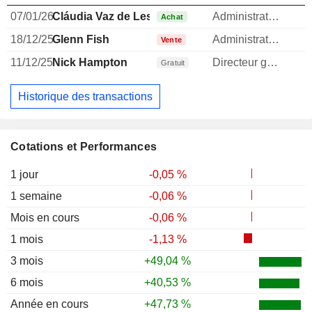
07/01/26
Cláudia Vaz de Lestapis
Administrateur
Achat
18/12/25
Glenn Fish
Administrateur
Vente
11/12/25
Nick Hampton
Directeur general
Gratuit
Historique des transactions
Cotations et Performances
1 jour
-0,05 %
1 semaine
-0,06 %
Mois en cours
-0,06 %
1 mois
-1,13 %
3 mois
+49,04 %
6 mois
+40,53 %
Année en cours
+47,73 %