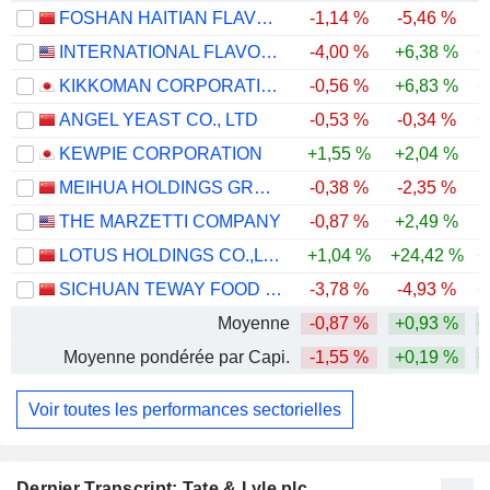
FOSHAN HAITIAN FLAVOURING AND FOOD COMPANY LTD.
-1,14 %
-5,46 %
INTERNATIONAL FLAVORS & FRAGRANCES INC.
-4,00 %
+6,38 %
+
KIKKOMAN CORPORATION
-0,56 %
+6,83 %
+
ANGEL YEAST CO., LTD
-0,53 %
-0,34 %
+
KEWPIE CORPORATION
+1,55 %
+2,04 %
MEIHUA HOLDINGS GROUP CO.,LTD
-0,38 %
-2,35 %
-
THE MARZETTI COMPANY
-0,87 %
+2,49 %
-
LOTUS HOLDINGS CO.,LTD.
+1,04 %
+24,42 %
+
SICHUAN TEWAY FOOD GROUP CO.,LTD
-3,78 %
-4,93 %
+
Moyenne
-0,87 %
+0,93 %
+
Moyenne pondérée par Capi.
-1,55 %
+0,19 %
+
Voir toutes les performances sectorielles
Dernier Transcript: Tate & Lyle plc