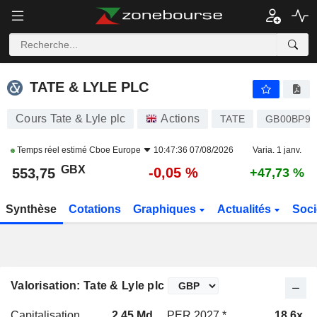
TATE & LYLE PLC
553,75
p
-0,05 %
TATE & LYLE PLC
Cours Tate & Lyle plc
Actions
TATE
GB00BP92
Temps réel estimé
Cboe Europe
10:47:36 07/08/2026
Varia. 1 janv.
GBX
-0,05 %
553,75
+47,73 %
Synthèse
Cotations
Graphiques
Actualités
Soci
Valorisation: Tate & Lyle plc
Capitalisation
2,45 Md
PER 2027 *
18,6x