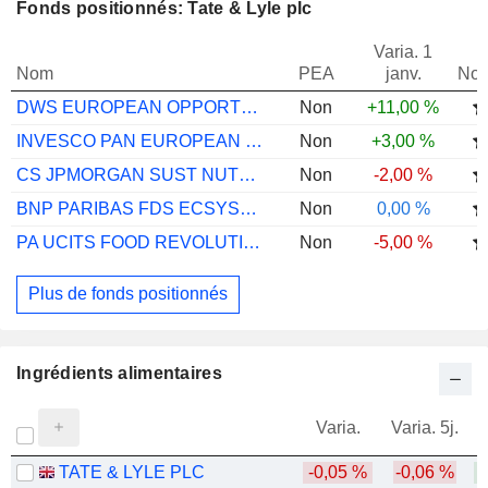
Fonds positionnés: Tate & Lyle plc
Varia. 1
Nom
PEA
janv.
Not
DWS EUROPEAN OPPORTUNITIES LD
Non
+11,00 %
INVESCO PAN EUROPEAN SM CP EQ A EUR ACC
Non
+3,00 %
CS JPMORGAN SUST NUTRITION SB USD ACC
Non
-2,00 %
BNP PARIBAS FDS ECSYSTM RSTN X EUR CAP
Non
0,00 %
PA UCITS FOOD REVOLUTION S CHF
Non
-5,00 %
Plus de fonds positionnés
Ingrédients alimentaires
Varia.
Varia. 5j.
TATE & LYLE PLC
-0,05 %
-0,06 %