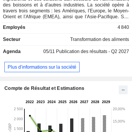
des boissons et à d'autres industries. La société opère à
travers trois segments : les Amériques, l'Europe, le Moyen-
Orient et l'Afrique (EMEA), ainsi que l'Asie-Pacifique. Ses
domaines d'application comprennent les boissons, les
Employés
4 840
produits laitiers, les soupes, les sauces et les vinaigrettes, la
boulangerie et les snacks, la confiserie, les produits
Secteur
Transformation des aliments
ménagers, la nutrition clinique, l'industrie, la viande et les
produits de la mer, ainsi que les soins personnels. Son
Agenda
05/11
Publication des résultats - Q2 2027
portefeuille d'ingrédients comprend des édulcorants, des
fibres, des stabilisants et des systèmes fonctionnels, des
hydrocolloïdes, des amidons, ainsi que des protéines et des
Plus d'informations sur la société
farines fonctionnelles. Les solutions d’ingrédients de la
société comprennent l’amidon fonctionnel « clean label »
CLARIA, l’édulcorant à base de stévia TASTEVA, la fibre
soluble PROMITOR, le fructose cristallin KRYSTAR, le
Compte de Résultat et Estimations
sucralose SPLENDA, l’allulose DOLCIA PRIMA, le fruit du
moine PUREFRUIT, et d’autres produits.