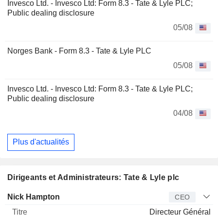
Invesco Ltd. - Invesco Ltd: Form 8.3 - Tate & Lyle PLC;
Public dealing disclosure
05/08
Norges Bank - Form 8.3 - Tate & Lyle PLC
05/08
Invesco Ltd. - Invesco Ltd: Form 8.3 - Tate & Lyle PLC;
Public dealing disclosure
04/08
Plus d'actualités
Dirigeants et Administrateurs: Tate & Lyle plc
Dirigeant
Titre
Age
Depuis
Nick Hampton
CEO
Directeur Général