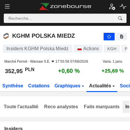
KGHM POLSKA MIEDZ
352,95
zł
+0,60 %
KGHM POLSKA MIEDZ
Insiders KGHM Polska Miedz
Actions
KGH
P
Marché Fermé -
Warsaw S.E.
17:55:56 07/08/2026
Varia. 1 janv.
PLN
+0,60 %
352,95
+25,69 %
Synthèse
Cotations
Graphiques
Actualités
Soci
Toute l'actualité
Reco analystes
Faits marquants
In
Insiders