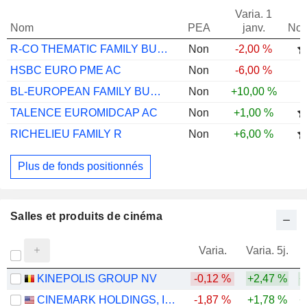
Varia. 1
Nom
PEA
janv.
Not
R-CO THEMATIC FAMILY BUSINESSES C EUR
Non
-2,00 %
HSBC EURO PME AC
Non
-6,00 %
BL-EUROPEAN FAMILY BUSINESSES BM EUR
Non
+10,00 %
TALENCE EUROMIDCAP AC
Non
+1,00 %
RICHELIEU FAMILY R
Non
+6,00 %
Plus de fonds positionnés
Salles et produits de cinéma
Varia.
Varia. 5j.
KINEPOLIS GROUP NV
-0,12 %
+2,47 %
+
CINEMARK HOLDINGS, INC.
-1,87 %
+1,78 %
+