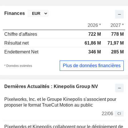
Finances
2026 *
2027 *
Chiffre d'affaires
722 M
778 M
Résultat net
61,86 M
71,97 M
Endettement Net
346 M
285 M
Plus de données financières
* Données estimées
Dernières Actualités : Kinepolis Group NV
Pixelworks, Inc. et le Groupe Kinepolis s'associent pour
proposer le format TrueCut Motion au public
22/06
CI
Pixelworks et Kinepolis collaborent pour le déploiement de