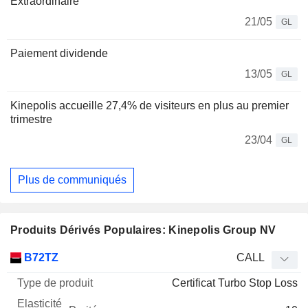
Extraordinaire
21/05
GL
Paiement dividende
13/05
GL
Kinepolis accueille 27,4% de visiteurs en plus au premier
trimestre
23/04
GL
Plus de communiqués
Produits Dérivés Populaires: Kinepolis Group NV
Type
B72TZ
CALL
de
Certificat Turbo Stop Loss
Mnemo
Type
produit
Elasticité
Parité
Cours