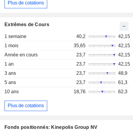
Plus de cotations
Extrêmes de Cours
1 semaine
40,2
42,15
1 mois
35,65
42,15
Année en cours
23,7
42,15
1 an
23,7
42,15
3 ans
23,7
48,9
5 ans
23,7
61,3
10 ans
18,76
62,3
Plus de cotations
Fonds positionnés: Kinepolis Group NV