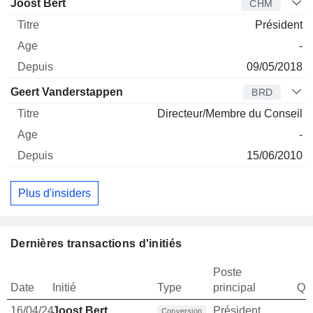
Joost Bert
CHM
Président
-
09/05/2018
Geert Vanderstappen
BRD
Directeur/Membre du Conseil
-
15/06/2010
Plus d'insiders
Dernières transactions d'initiés
Poste
Date
Initié
Type
principal
Qua
16/04/24
Joost Bert
Président
Conversion