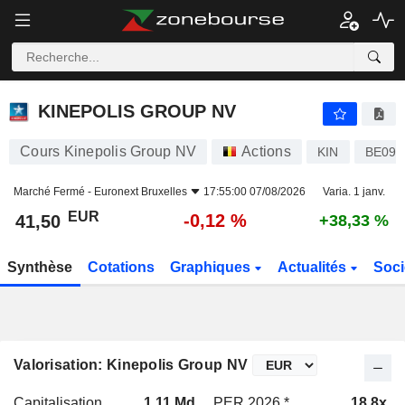
KINEPOLIS GROUP NV
41,50
€
-0,12 %
KINEPOLIS GROUP NV
Cours Kinepolis Group NV
Actions
KIN
BE097
Marché Fermé -
Euronext Bruxelles
17:55:00 07/08/2026
Varia. 1 janv.
EUR
-0,12 %
41,50
+38,33 %
Synthèse
Cotations
Graphiques
Actualités
Soci
Valorisation: Kinepolis Group NV
Capitalisation
1,11 Md
PER 2026 *
18,8x