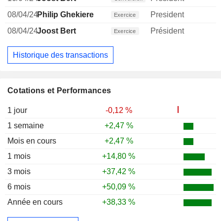
08/04/24
Philip Ghekiere
President
Exercice
08/04/24
Joost Bert
Président
Exercice
Historique des transactions
Cotations et Performances
1 jour
-0,12 %
1 semaine
+2,47 %
Mois en cours
+2,47 %
1 mois
+14,80 %
3 mois
+37,42 %
6 mois
+50,09 %
Année en cours
+38,33 %