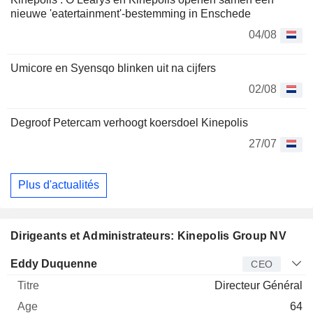
nieuwe 'eatertainment'-bestemming in Enschede
04/08
Umicore en Syensqo blinken uit na cijfers
02/08
Degroof Petercam verhoogt koersdoel Kinepolis
27/07
Plus d'actualités
Dirigeants et Administrateurs: Kinepolis Group NV
Dirigeant
Titre
Age
Depuis
Eddy Duquenne
CEO
Directeur Général
64