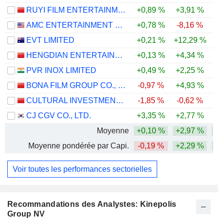
RUYI FILM ENTERTAINMENT COMPANY LIMITED
+0,89 %
+3,91 %
-
AMC ENTERTAINMENT HOLDINGS, INC.
+0,78 %
-8,16 %
EVT LIMITED
+0,21 %
+12,29 %
-
HENGDIAN ENTERTAINMENT CO.,LTD
+0,13 %
+4,34 %
-
PVR INOX LIMITED
+0,49 %
+2,25 %
BONA FILM GROUP CO., LTD.
-0,97 %
+4,93 %
CULTURAL INVESTMENT HOLDINGS CO.,LTD
-1,85 %
-0,62 %
-
CJ CGV CO., LTD.
+3,35 %
+2,77 %
+
Moyenne
+0,10 %
+2,97 %
Moyenne pondérée par Capi.
-0,19 %
+2,29 %
Voir toutes les performances sectorielles
Recommandations des Analystes: Kinepolis
Group NV