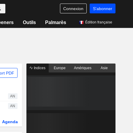
Connexion
S'abonner
eeners
Outils
Palmarès
Édition française
Indices
Europe
Amériques
Asie
ort PDF
AN
AN
Agenda
Secteur
Dérivés
Fonds et ETFs