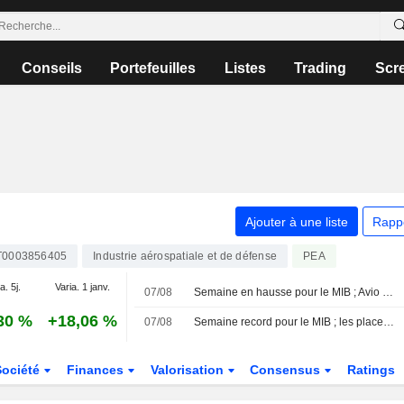
Conseils
Portefeuilles
Listes
Trading
Scr
Ajouter à une liste
Rapp
T0003856405
Industrie aérospatiale et de défense
PEA
a. 5j.
Varia. 1 janv.
07/08
Semaine en hausse pour le MIB ; Avio en tête, Stellantis à la traîne
30 %
+18,06 %
07/08
Semaine record pour le MIB ; les places européennes orientées à la hausse
Société
Finances
Valorisation
Consensus
Ratings