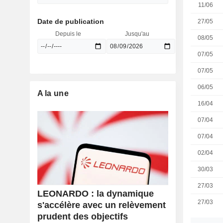
11/06
Date de publication
27/05
Depuis le
Jusqu'au
08/05
07/05
07/05
06/05
A la une
16/04
07/04
07/04
02/04
30/03
27/03
LEONARDO : la dynamique
27/03
s'accélère avec un relèvement
prudent des objectifs