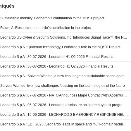
iqués
Sustainable mobility: Leonardo’s contribution to the MOST project
Future AI Research: Leonardo’s contribution to the project
Leonardo US Cyber & Security Solutions, Inc. Introduces SignalTrace™, the Next Evolution in Electronic Signature Detection Technology
Leonardo S p A : Quantum technology, Leonardo’s role in the NQSTI Project
Leonardo S p A : 30-07-2026 - Leonardo H1 Q2 2026 Financial Results
Leonardo S p A : 30-07-2026 - Leonardo H1 Q2 2026 Financial Results
Leonardo S p A : Solvers Wanted, a new challenge on sustainable space operations
Solvers Wanted: two new challenges focusing on the technologies of the future
Leonardo S p A : 07-07-2026 - NATO Announces Major Contract with Accenture to Help Advance Towards a More Agile and Resilient Digital Infrastructure
Leonardo S p A : 06-07-2026 - Leonardo disclosure on share buyback programme
Leonardo S p A : 15-06-2026 - LEONARDO S EMERGENCY RESPONSE HELICOPTER FLEET TO GROW STRONGER IN EUROPE WITH 15 AIRCRAFT ORDER BY LEADING OPERATOR AVINCIS
Leonardo S p A : EDF 2025, Leonardo leads in space and multi-domain technologies