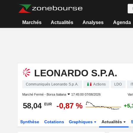
Marchés
Actualités
Analyses
Agenda
LEONARDO S.P.A.
Communiqués Leonardo S.p.A.
Actions
LDO
I
Marché Fermé -
Borsa Italiana
17:45:00 07/08/2026
Vari
58,04
-0,87 %
EUR
+5,
Synthèse
Cotations
Graphiques
Actualités