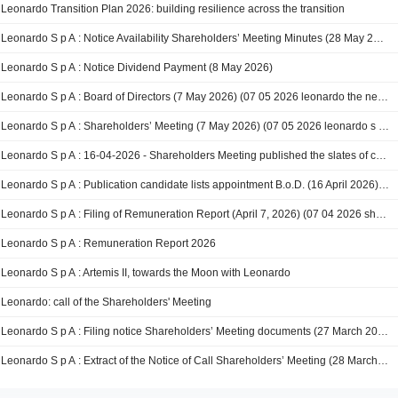
Leonardo Transition Plan 2026: building resilience across the transition
Leonardo S p A : Notice Availability Shareholders’ Meeting Minutes (28 May 2026)
Leonardo S p A : Notice Dividend Payment (8 May 2026)
Leonardo S p A : Board of Directors (7 May 2026) (07 05 2026 leonardo the new board of directors appoints lorenzo mariani as chief executive officer and general manager gian piero cutillo as co general manager and confers certain powers on chairman francesco macri)
Leonardo S p A : Shareholders’ Meeting (7 May 2026) (07 05 2026 leonardo s shareholders meeting approves 2025 financial statements and the remuneration report appointed the new board of directors and francesco macri chairman)
Leonardo S p A : 16-04-2026 - Shareholders Meeting published the slates of candidates for the renewal of the Board of Directors
Leonardo S p A : Publication candidate lists appointment B.o.D. (16 April 2026) (16 04 2026 shareholders meeting published the slates of candidates for the renewal of the board of directors)
Leonardo S p A : Filing of Remuneration Report (April 7, 2026) (07 04 2026 shareholders meeting filing of remuneration report)
Leonardo S p A : Remuneration Report 2026
Leonardo S p A : Artemis II, towards the Moon with Leonardo
Leonardo: call of the Shareholders' Meeting
Leonardo S p A : Filing notice Shareholders’ Meeting documents (27 March 2026) (27 03 2026 shareholders meeting filing notice)
Leonardo S p A : Extract of the Notice of Call Shareholders’ Meeting (28 March 2026)