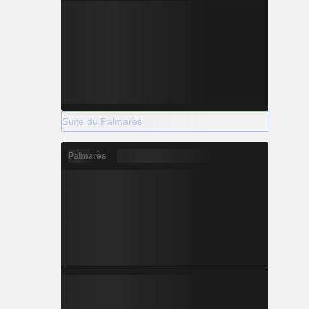
Suite du Palmarès
Palmarès