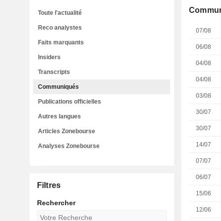
Commun
Toute l'actualité
Reco analystes
07/08
Faits marquants
06/08
Insiders
04/08
Transcripts
04/08
Communiqués
03/08
Publications officielles
30/07
Autres langues
30/07
Articles Zonebourse
14/07
Analyses Zonebourse
07/07
06/07
Filtres
15/06
Rechercher
12/06