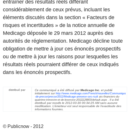
entraîner des résultats réels différant
considérablement de ceux prévus, incluant les
éléments discutés dans la section « Facteurs de
risques et incertitudes » de la notice annuelle de
Medicago déposée le 29 mars 2012 auprès des
autorités de réglementation. Medicago décline toute
obligation de mettre à jour ces énoncés prospectifs
ou de mettre à jour les raisons pour lesquelles les
résultats réels pourraient différer de ceux indiqués
dans les énoncés prospectifs.
distribué par
Ce communiqué a été diffusé par
Medicago Inc.
et publié
initialement sur
http://www.medicago.com/French/nouvelles/Communiqus
-de-presse/presse/2012/Medicago-annonce-ses-rsult
ats-financiers-du-
. Il a été
quatrime-trimestre-et-de-lexercice-20111128803/default.aspx
distribué par noodls le
2012-03-30 00:34:25 AM
sans aucune
modification. L’émetteur est seul responsable de l’exactitude des
informations fournies.
© Publicnow - 2012