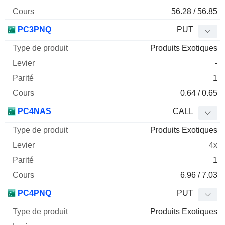
56.28 / 56.85
PC3PNQ
PUT
Produits Exotiques
-
1
0.64 / 0.65
PC4NAS
CALL
Produits Exotiques
4x
1
6.96 / 7.03
PC4PNQ
PUT
Produits Exotiques