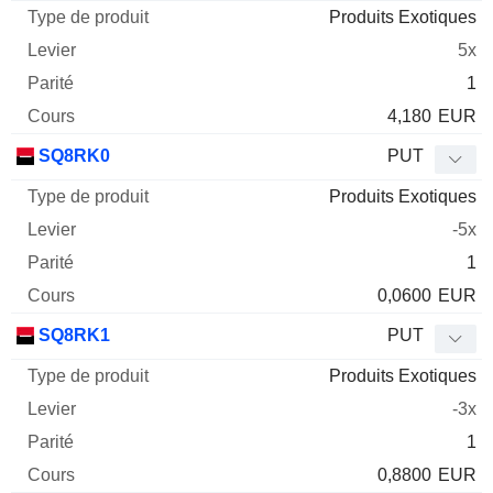
Produits Exotiques
5x
1
4,180
EUR
SQ8RK0
PUT
Produits Exotiques
-5x
1
0,0600
EUR
SQ8RK1
PUT
Produits Exotiques
-3x
1
0,8800
EUR