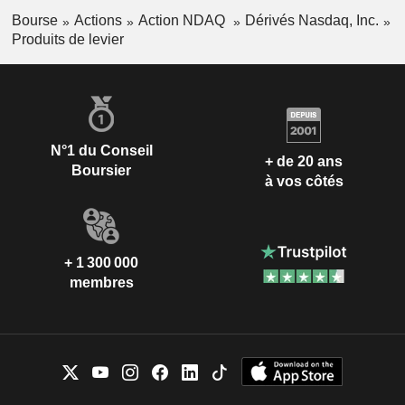
Bourse
Actions
Action NDAQ
Dérivés Nasdaq, Inc.
Produits de levier
N°1 du Conseil
+ de 20 ans
Boursier
à vos côtés
+ 1 300 000
membres