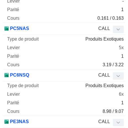
-
1
0.161 / 0.163
PC5NAS
CALL
Produits Exotiques
5x
1
3.19 / 3.22
PC6NSQ
CALL
Produits Exotiques
6x
1
8.98 / 9.07
PE3NAS
CALL