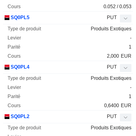
0.052 / 0.053
SQ0PL5
PUT
Produits Exotiques
-
1
2,000
EUR
SQ0PL4
PUT
Produits Exotiques
-
1
0,6400
EUR
SQ0PL2
PUT
Produits Exotiques