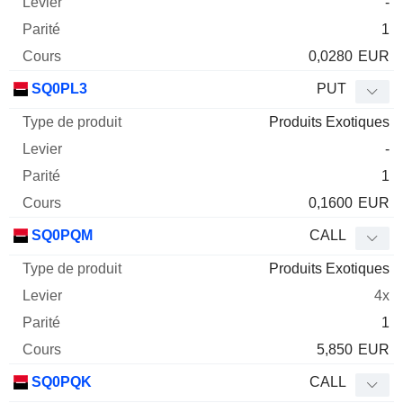
-
1
0,0280
EUR
SQ0PL3
PUT
Produits Exotiques
-
1
0,1600
EUR
SQ0PQM
CALL
Produits Exotiques
4x
1
5,850
EUR
SQ0PQK
CALL