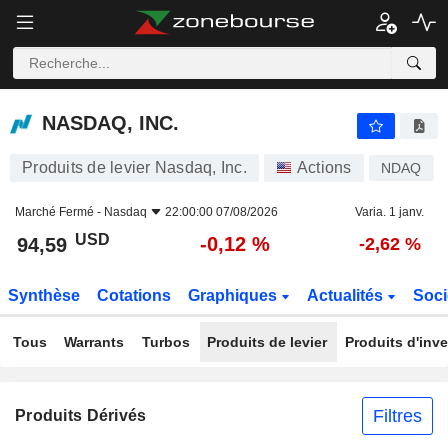
NASDAQ, INC.
94,59
$
-0,12 %
NASDAQ, INC.
Produits de levier Nasdaq, Inc.
Actions
NDAQ
Marché Fermé -
Nasdaq
22:00:00 07/08/2026
Varia. 1 janv.
USD
-0,12 %
94,59
-2,62 %
Synthèse
Cotations
Graphiques
Actualités
Soci
Tous
Warrants
Turbos
Produits de levier
Produits d'inv
Filtres
Produits Dérivés