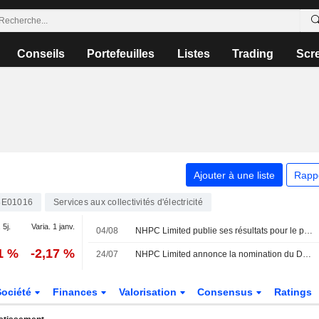
Conseils
Portefeuilles
Listes
Trading
Scr
Ajouter à une liste
Rapp
8E01016
Services aux collectivités d'électricité
 5j.
Varia. 1 janv.
04/08
NHPC Limited publie ses résultats pour le premier trimestre clos le 30 juin 2026
1 %
-2,17 %
24/07
NHPC Limited annonce la nomination du Dr Bernadette Lyngdoh en tant qu'administratrice indépendante, à compter du 24 juillet 2026
Société
Finances
Valorisation
Consensus
Ratings