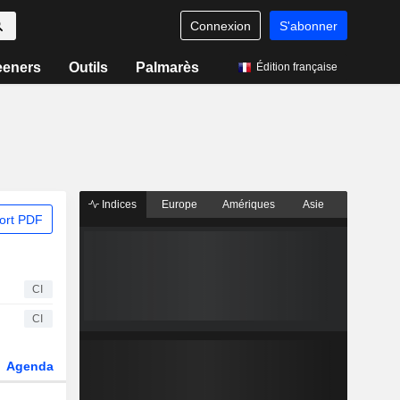
Connexion
S'abonner
eeners
Outils
Palmarès
Édition française
Indices
Europe
Amériques
Asie
ort PDF
CI
CI
Agenda
Secteur
Dérivés
Fonds et ETFs