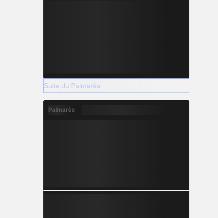
Suite du Palmarès
Palmarès