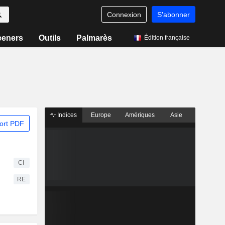
Connexion
S'abonner
eeners
Outils
Palmarès
Édition française
Indices
Europe
Amériques
Asie
ort PDF
CI
RE