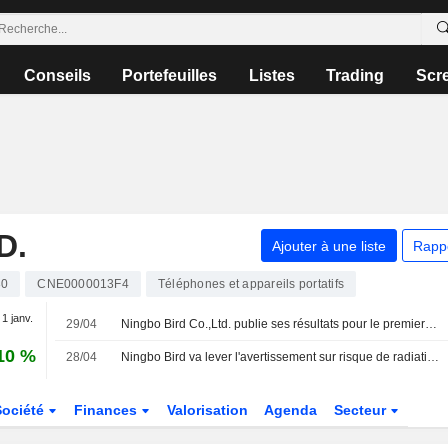
Conseils
Portefeuilles
Listes
Trading
Scr
D.
Ajouter à une liste
Rapp
30
CNE0000013F4
Téléphones et appareils portatifs
 1 janv.
29/04
Ningbo Bird Co.,Ltd. publie ses résultats pour le premier trimestre clos le 31 mars 2026
10 %
28/04
Ningbo Bird va lever l'avertissement sur risque de radiation
Société
Finances
Valorisation
Agenda
Secteur