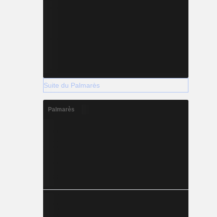
Suite du Palmarès
Palmarès