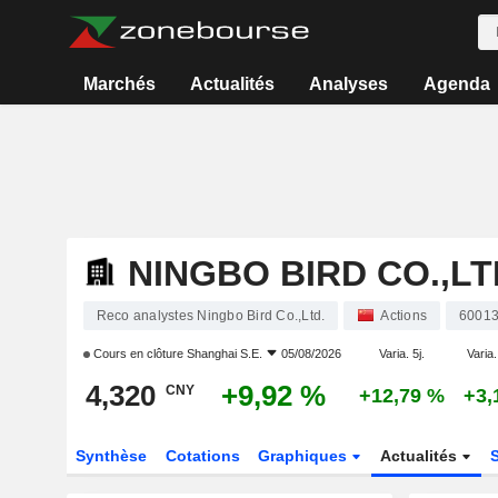
Marchés
Actualités
Analyses
Agenda
NINGBO BIRD CO.,LT
Reco analystes Ningbo Bird Co.,Ltd.
Actions
6001
Cours en clôture
Shanghai S.E.
05/08/2026
Varia. 5j.
Varia.
4,320
+9,92 %
CNY
+12,79 %
+3,
Synthèse
Cotations
Graphiques
Actualités