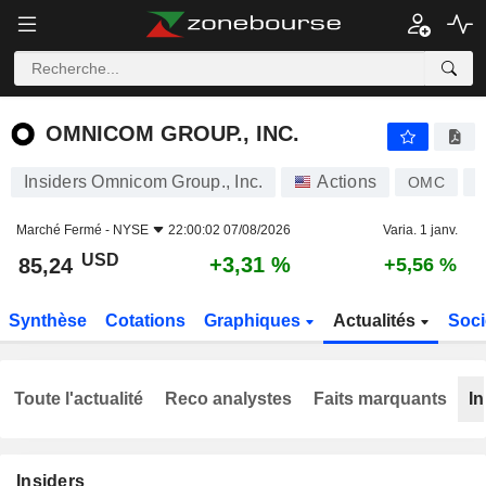
OMNICOM GROUP., INC.
85,24
$
+3,31 %
OMNICOM GROUP., INC.
Insiders Omnicom Group., Inc.
Actions
OMC
U
Marché Fermé -
NYSE
22:00:02 07/08/2026
Varia. 1 janv.
USD
+3,31 %
85,24
+5,56 %
Synthèse
Cotations
Graphiques
Actualités
Soci
Toute l'actualité
Reco analystes
Faits marquants
In
Insiders