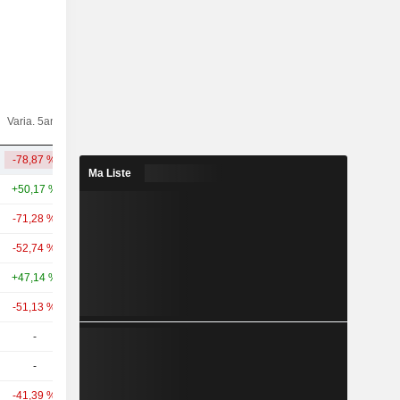
Varia.
Varia. 5ans
Capi.($)
10ans
-78,87 %
+55,82 %
50,53 Md
Ma Liste
+50,17 %
+353,41 %
665 Md
-71,28 %
+601,60 %
47,46 Md
-52,74 %
+0,80 %
27,87 Md
+47,14 %
+140,37 %
25,68 Md
-51,13 %
+16,47 %
22,79 Md
-
-
10,4 Md
-
-
9,7 Md
-41,39 %
+40,66 %
7,72 Md