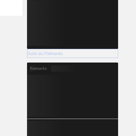
Suite du Palmarès
Palmarès