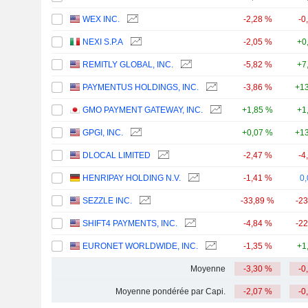
WEX INC.
-2,28 %
-0
NEXI S.P.A
-2,05 %
+0
REMITLY GLOBAL, INC.
-5,82 %
+7
PAYMENTUS HOLDINGS, INC.
-3,86 %
+1
GMO PAYMENT GATEWAY, INC.
+1,85 %
+1
GPGI, INC.
+0,07 %
+13
DLOCAL LIMITED
-2,47 %
-4
HENRIPAY HOLDING N.V.
-1,41 %
0
SEZZLE INC.
-33,89 %
-2
SHIFT4 PAYMENTS, INC.
-4,84 %
-2
EURONET WORLDWIDE, INC.
-1,35 %
+1
Moyenne
-3,30 %
-0
Moyenne pondérée par Capi.
-2,07 %
-0