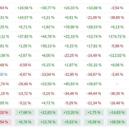
,93 %
+24,56 %
+30,77 %
+24,33 %
+10,08 %
-3,54 %
,31 %
+16,07 %
+2,21 %
+0,81 %
-21,06 %
-38,85 %
,25 %
+5,71 %
+1,62 %
+76,96 %
+28,53 %
+6,13 %
3,11 %
+37,65 %
+44,78 %
+22,10 %
+13,74 %
+174,72 %
,81 %
+1,05 %
+30,13 %
+3,15 %
+17,81 %
-5,98 %
,56 %
+2,67 %
+8,00 %
-22,25 %
-14,49 %
+112,02 %
,48 %
-0,59 %
+5,15 %
+1,87 %
+31,31 %
+8,06 %
,00 %
-6,67 %
-13,04 %
-11,95 %
-16,67 %
-3,45 %
3,74 %
-29,46 %
+22,50 %
+85,93 %
+28,97 %
-
2,15 %
-13,72 %
-3,10 %
-34,48 %
-49,44 %
-36,35 %
,05 %
-5,11 %
+4,72 %
-5,29 %
-21,34 %
-16,46 %
,10 %
+7,68 %
+12,63 %
+13,20 %
+1,75 %
+14,63 %
,54 %
+6,76 %
+13,76 %
+5,53 %
+5,09 %
+39,56 %