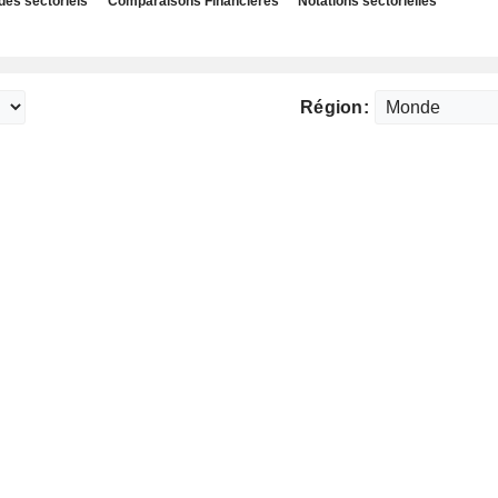
des sectoriels
Comparaisons Financières
Notations sectorielles
Région: