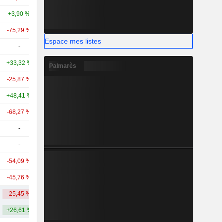
+3,90 %
+98,20 %
6,31 Md
-75,29 %
-
5,77 Md
Espace mes listes
-
-
5,17 Md
+33,32 %
-
4,86 Md
Palmarès
-25,87 %
+328,54 %
4,84 Md
+48,41 %
-
4,35 Md
-68,27 %
-
4,23 Md
-
-
4,01 Md
-
-
3,97 Md
-54,09 %
-
3,26 Md
-45,76 %
-7,39 %
2,7 Md
-25,45 %
+162,85 %
45,85 Md
+26,61 %
+317,01 %