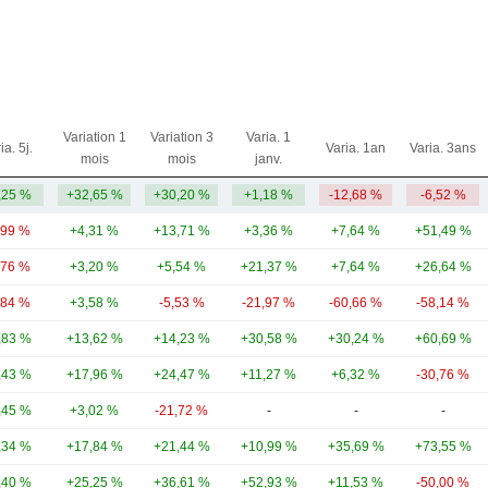
Variation 1
Variation 3
Varia. 1
ia. 5j.
Varia. 1an
Varia. 3ans
mois
mois
janv.
,25 %
+32,65 %
+30,20 %
+1,18 %
-12,68 %
-6,52 %
,99 %
+4,31 %
+13,71 %
+3,36 %
+7,64 %
+51,49 %
,76 %
+3,20 %
+5,54 %
+21,37 %
+7,64 %
+26,64 %
,84 %
+3,58 %
-5,53 %
-21,97 %
-60,66 %
-58,14 %
,83 %
+13,62 %
+14,23 %
+30,58 %
+30,24 %
+60,69 %
,43 %
+17,96 %
+24,47 %
+11,27 %
+6,32 %
-30,76 %
,45 %
+3,02 %
-21,72 %
-
-
-
,34 %
+17,84 %
+21,44 %
+10,99 %
+35,69 %
+73,55 %
,40 %
+25,25 %
+36,61 %
+52,93 %
+11,53 %
-50,00 %