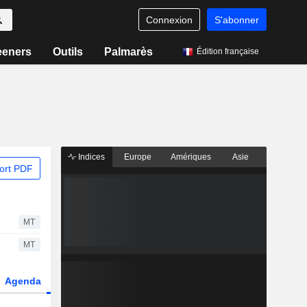
Connexion
S'abonner
eeners
Outils
Palmarès
Édition française
Indices
Europe
Amériques
Asie
ort PDF
MT
MT
Agenda
Secteur
Dérivés
Fonds et ETFs