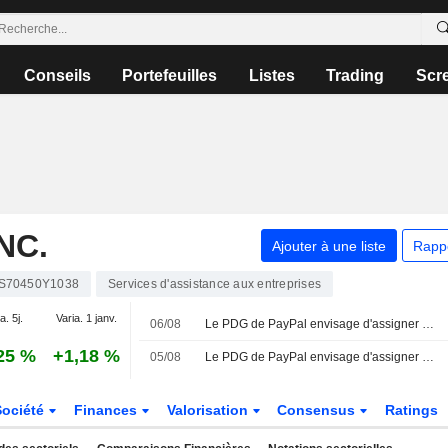
Conseils
Portefeuilles
Listes
Trading
Scr
NC.
Ajouter à une liste
Rapp
S70450Y1038
Services d'assistance aux entreprises
a. 5j.
Varia. 1 janv.
06/08
Le PDG de PayPal envisage d'assigner des objectifs de chiffre d'affaires à ses trois divisions principales
25 %
+1,18 %
05/08
Le PDG de PayPal envisage d'assigner des objectifs de chiffre d'affaires à ses trois principales divisions
Société
Finances
Valorisation
Consensus
Ratings