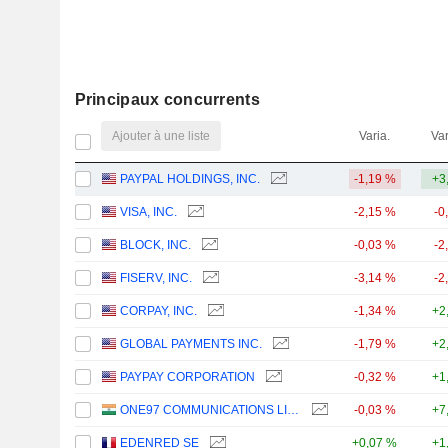
Principaux concurrents
Ajouter à une liste
Varia.
Var
PAYPAL HOLDINGS, INC.
-1,19 %
+3
VISA, INC.
-2,15 %
-0
BLOCK, INC.
-0,03 %
-2
FISERV, INC.
-3,14 %
-2
CORPAY, INC.
-1,34 %
+2
GLOBAL PAYMENTS INC.
-1,79 %
+2
PAYPAY CORPORATION
-0,32 %
+1
ONE97 COMMUNICATIONS LIMITED
-0,03 %
+7
EDENRED SE
+0,07 %
+1