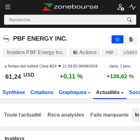
PBF ENERGY INC.
61,24
$
+0,11 %
PBF ENERGY INC.
Insiders PBF Energy Inc.
Actions
PBF
US6931
Temps réel estimé
Cboe BZX
21:59:55 06/08/2026
Varia. 1 janv.
USD
+0,11 %
61,24
+126,62 %
Synthèse
Cotations
Graphiques
Actualités
Soci
Toute l'actualité
Reco analystes
Faits marquants
In
Insiders