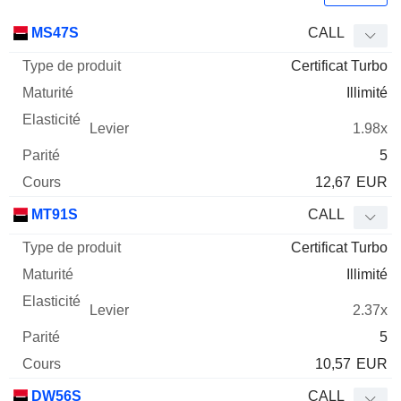
Type
MS47S
CALL
de
Certificat Turbo
Mnemo
Type
produit
Maturité
Elasticité
Levier
Parité
Co
Illimité
1.98x
5
12,67
EUR
MT91S
CALL
Certificat Turbo
Illimité
2.37x
5
10,57
EUR
DW56S
CALL