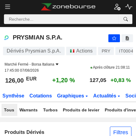
PRYSMIAN S.P.A.
126,00
€
+1,20 %
PRYSMIAN S.P.A.
Dérivés Prysmian S.p.A.
Actions
PRY
IT0004
Marché Fermé -
Borsa Italiana
Après clôture
21:08:11
17:45:00 07/08/2026
EUR
+1,20 %
126,00
127,05
+0,83 %
Synthèse
Cotations
Graphiques
Actualités
Soci
Tous
Warrants
Turbos
Produits de levier
Produits d'inv
Filtres
Produits Dérivés