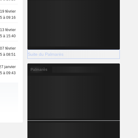
19 février
5 à 09:16
13 février
5 à 15:40
07 février
Suite du Palmarès
5 à 08:51
27 janvier
Palmarès
5 à 09:43