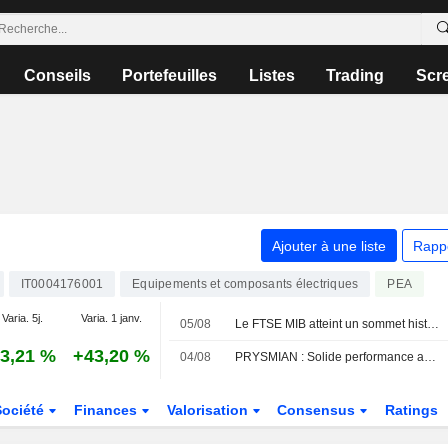
Conseils
Portefeuilles
Listes
Trading
Scr
Ajouter à une liste
Rapp
IT0004176001
Equipements et composants électriques
PEA
Varia. 5j.
Varia. 1 janv.
05/08
Le FTSE MIB atteint un sommet historique à 53 870,45 points
3,21 %
+43,20 %
04/08
PRYSMIAN : Solide performance au 1er semestre, objectifs relevés, mais valorisation excessive
Société
Finances
Valorisation
Consensus
Ratings