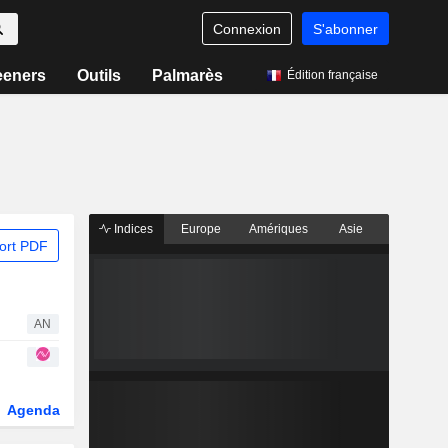
Connexion
S'abonner
eeners
Outils
Palmarès
Édition française
Indices
Europe
Amériques
Asie
ort PDF
AN
Agenda
Secteur
Dérivés
Fonds et ETFs