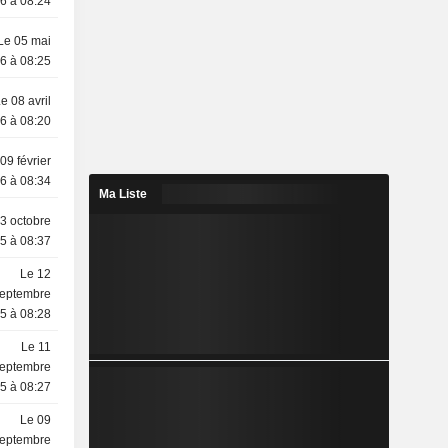
6 à 08:24
Le 05 mai
6 à 08:25
e 08 avril
6 à 08:20
09 février
6 à 08:34
Ma Liste
3 octobre
5 à 08:37
Le 12
eptembre
5 à 08:28
Le 11
eptembre
5 à 08:27
Le 09
eptembre