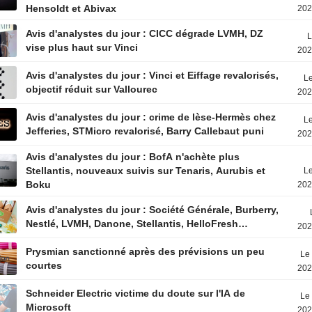
Hensoldt et Abivax
202
Avis d'analystes du jour : CICC dégrade LVMH, DZ
L
vise plus haut sur Vinci
202
Avis d'analystes du jour : Vinci et Eiffage revalorisés,
Le
objectif réduit sur Vallourec
202
Avis d'analystes du jour : crime de lèse-Hermès chez
Le
Jefferies, STMicro revalorisé, Barry Callebaut puni
202
Avis d'analystes du jour : BofA n'achète plus
Stellantis, nouveaux suivis sur Tenaris, Aurubis et
Le
Boku
202
Avis d'analystes du jour : Société Générale, Burberry,
Nestlé, LVMH, Danone, Stellantis, HelloFresh…
202
Prysmian sanctionné après des prévisions un peu
Le 
courtes
202
Schneider Electric victime du doute sur l'IA de
Le 
Microsoft
202