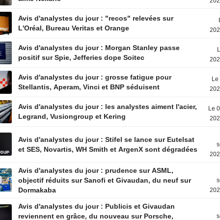
202
Avis d'analystes du jour : "recos" relevées sur
L'Oréal, Bureau Veritas et Orange
202
Avis d'analystes du jour : Morgan Stanley passe
L
positif sur Spie, Jefferies dope Soitec
202
Avis d'analystes du jour : grosse fatigue pour
Le 
Stellantis, Aperam, Vinci et BNP séduisent
202
Avis d'analystes du jour : les analystes aiment l'acier,
Le 0
Legrand, Vusiongroup et Kering
202
Avis d'analystes du jour : Stifel se lance sur Eutelsat
s
et SES, Novartis, WH Smith et ArgenX sont dégradées
202
Avis d'analystes du jour : prudence sur ASML,
objectif réduits sur Sanofi et Givaudan, du neuf sur
s
Dormakaba
202
Avis d'analystes du jour : Publicis et Givaudan
reviennent en grâce, du nouveau sur Porsche,
s