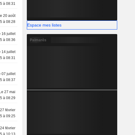
5 à 08:31
e 20 août
5 à 08:28
Espace mes listes
 16 juillet
5 à 08:36
Palmarès
 14 juillet
5 à 08:31
 07 juillet
5 à 08:37
Le 27 mai
5 à 08:29
27 février
5 à 09:25
24 février
5 à 10:13