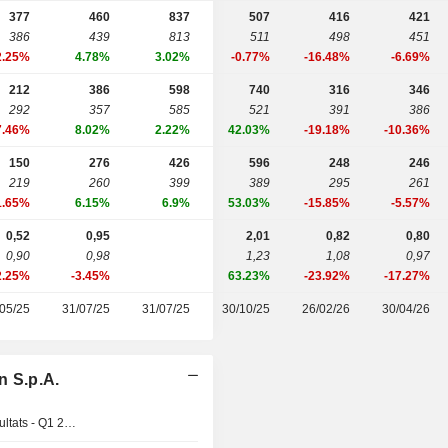
377
460
837
507
416
421
386
439
813
511
498
451
2.25%
4.78%
3.02%
-0.77%
-16.48%
-6.69%
212
386
598
740
316
346
292
357
585
521
391
386
7.46%
8.02%
2.22%
42.03%
-19.18%
-10.36%
150
276
426
596
248
246
219
260
399
389
295
261
1.65%
6.15%
6.9%
53.03%
-15.85%
-5.57%
0,52
0,95
2,01
0,82
0,80
0,90
0,98
1,23
1,08
0,97
2.25%
-3.45%
63.23%
-23.92%
-17.27%
05/25
31/07/25
31/07/25
30/10/25
26/02/26
30/04/26
n S.p.A.
Publication des résultats - Q1 2027