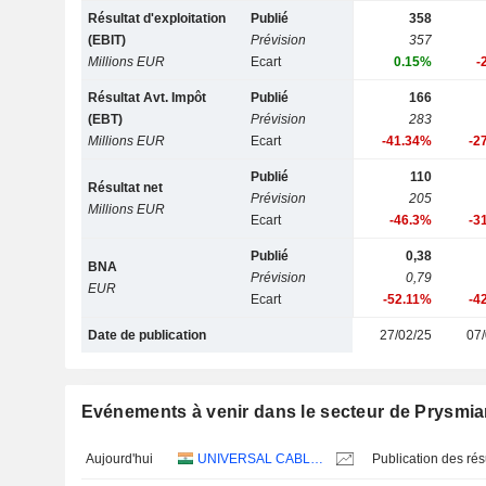
Résultat d'exploitation
Publié
358
(EBIT)
Prévision
357
Millions EUR
Ecart
0.15%
-
Résultat Avt. Impôt
Publié
166
(EBT)
Prévision
283
Millions EUR
Ecart
-41.34%
-2
Publié
110
Résultat net
Prévision
205
Millions EUR
Ecart
-46.3%
-3
Publié
0,38
BNA
Prévision
0,79
EUR
Ecart
-52.11%
-4
Date de publication
27/02/25
07/
Evénements à venir dans le secteur de Prysmia
Aujourd'hui
UNIVERSAL CABLES LIMITED