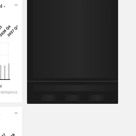
l -
e