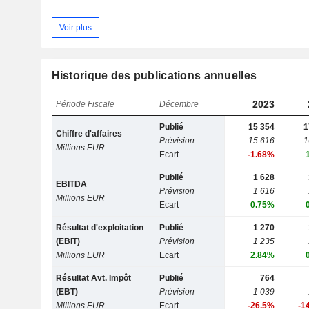
Voir plus
Historique des publications annuelles
2023
Période Fiscale
Décembre
Publié
15 354
1
Chiffre d'affaires
Prévision
15 616
1
Millions EUR
Ecart
-1.68%
Publié
1 628
EBITDA
Prévision
1 616
Millions EUR
Ecart
0.75%
Résultat d'exploitation
Publié
1 270
(EBIT)
Prévision
1 235
Millions EUR
Ecart
2.84%
Résultat Avt. Impôt
Publié
764
(EBT)
Prévision
1 039
Millions EUR
Ecart
-26.5%
-1