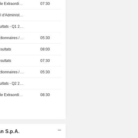
Assemblée Générale Extraordinaire
07:30
Réunion du Conseil d'Administration
Publication des résultats - Q1 2027
Présentation aux Actionnaires / Analystes
05:30
sultats
08:00
sultats
07:30
Présentation aux Actionnaires / Analystes
05:30
Publication des résultats - Q2 2026
Assemblée Générale Extraordinaire
08:30
n S.p.A.