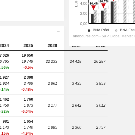
2024
2025
2026
2027
2028
7 026
19 650
6 765
19 749
22 233
24 418
26 287
1.56%
-0.5%
1 927
2 398
1 924
2 409
2 861
3 435
3 859
0.14%
-0.48%
1 462
1 760
1 450
1 873
2 177
2 642
3 012
0.82%
-6.04%
981
1 654
1 143
1 740
1 885
2 360
2 757
4.15%
-4.94%