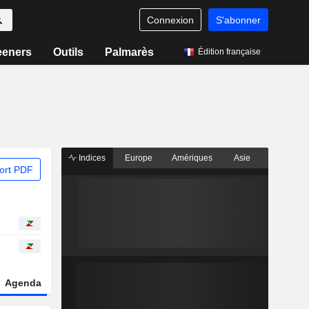
Connexion
S'abonner
eeners
Outils
Palmarès
Édition française
Indices
Europe
Amériques
Asie
ort PDF
Agenda
Secteur
Dérivés
Fonds et ETFs