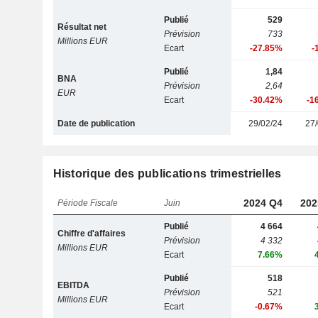
Publié
529
Résultat net
Prévision
733
Millions EUR
Ecart
-27.85%
-
Publié
1,84
BNA
Prévision
2,64
EUR
Ecart
-30.42%
-1
Date de publication
29/02/24
27/
Historique des publications trimestrielles
2024 Q4
202
Période Fiscale
Juin
Publié
4 664
Chiffre d'affaires
Prévision
4 332
Millions EUR
Ecart
7.66%
Publié
518
EBITDA
Prévision
521
Millions EUR
Ecart
-0.67%