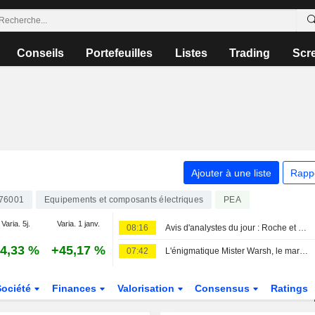
Conseils
Portefeuilles
Listes
Trading
Scr
Ajouter à une liste
Rapp
76001
Equipements et composants électriques
PEA
Varia. 5j.
Varia. 1 janv.
08:16
Avis d'analystes du jour : Roche et Sandoz séduisent, UBS dégrade sèchement Sopra
4,33 %
+45,17 %
07:42
L'énigmatique Mister Warsh, le marché du travail et les taux
Société
Finances
Valorisation
Consensus
Ratings