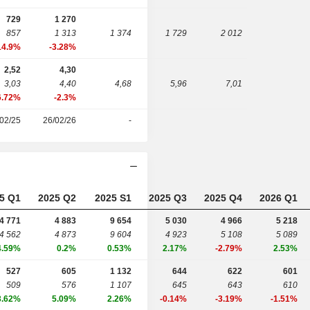
729
1 270
857
1 313
1 374
1 729
2 012
14.9%
-3.28%
2,52
4,30
3,03
4,40
4,68
5,96
7,01
6.72%
-2.3%
02/25
26/02/26
-
5 Q1
2025 Q2
2025 S1
2025 Q3
2025 Q4
2026 Q1
4 771
4 883
9 654
5 030
4 966
5 218
4 562
4 873
9 604
4 923
5 108
5 089
4.59%
0.2%
0.53%
2.17%
-2.79%
2.53%
527
605
1 132
644
622
601
509
576
1 107
645
643
610
3.62%
5.09%
2.26%
-0.14%
-3.19%
-1.51%