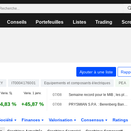
Conseils
Portefeuilles
Listes
Trading
Scr
Ajouter à une liste
Rapp
RY
IT0004176001
Equipements et composants électriques
PEA
Varia. 5j.
Varia. 1 janv.
07/08
Semaine record pour le MIB ; les places européennes orientées à la hausse
4,83 %
+45,87 %
07/08
PRYSMIAN S.P.A. : Berenberg Bank passe à l'achat
Société
Finances
Valorisation
Consensus
Ratings