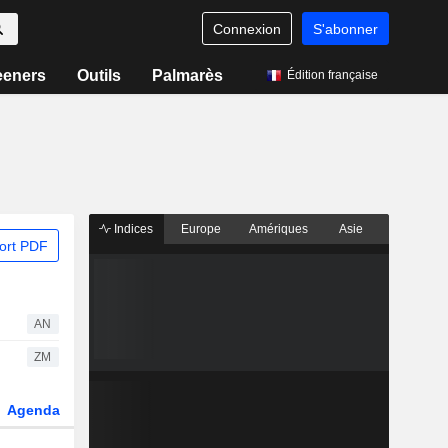
Connexion
S'abonner
eeners
Outils
Palmarès
Édition française
Indices
Europe
Amériques
Asie
ort PDF
AN
ZM
Agenda
Secteur
Dérivés
Fonds et ETFs