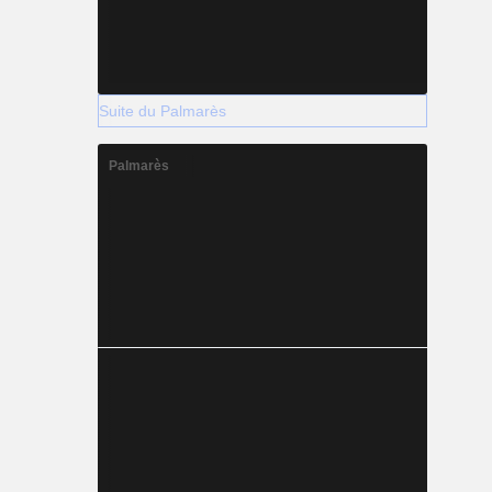
Suite du Palmarès
Palmarès