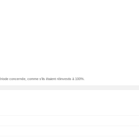
ériode concernée, comme s'ils étaient réinvestis à 100%.