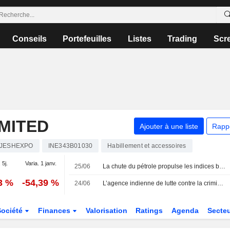
Conseils
Portefeuilles
Listes
Trading
Scr
MITED
Ajouter à une liste
Rapp
JESHEXPO
INE343B01030
Habillement et accessoires
 5j.
Varia. 1 janv.
25/06
La chute du pétrole propulse les indices boursiers indiens vers leur plus longue série de gains hebdomadaires en sept mois
3 %
-54,39 %
24/06
L’agence indienne de lutte contre la criminalité financière signale des infractions au change et des documents manquants chez Rajesh Exports
Société
Finances
Valorisation
Ratings
Agenda
Secte