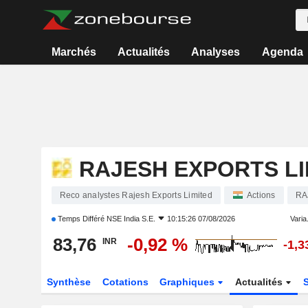
Marchés
Actualités
Analyses
Agenda
RAJESH EXPORTS LI
Reco analystes Rajesh Exports Limited
Actions
RA
Temps Différé
NSE India S.E.
10:15:26 07/08/2026
Varia.
83,76
-0,92 %
INR
-1,3
Synthèse
Cotations
Graphiques
Actualités