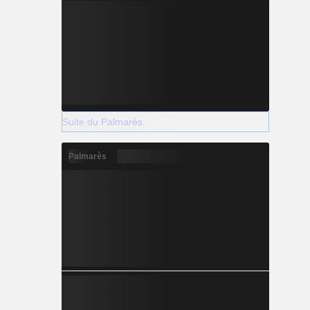
Suite du Palmarès
Palmarès