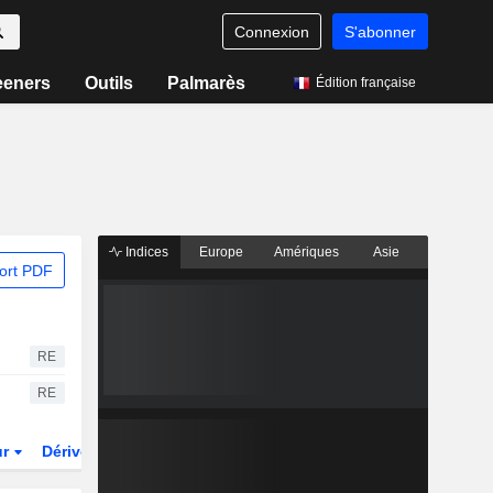
Connexion
S'abonner
eeners
Outils
Palmarès
Édition française
Indices
Europe
Amériques
Asie
ort PDF
RE
RE
ur
Dérivés
Fonds et ETFs