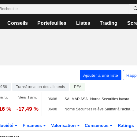
Conseils
Portefeuilles
Listes
Trading
Scr
Ajouter à une liste
Rapp
0956
Transformation des aliments
PEA
ia. 5j.
Varia. 1 janv.
06/08
SALMAR ASA : Norne Securities favorable au dossier
,16 %
-17,49 %
06/08
Norne Securities relève Salmar à l'achat (conserver), objectif de cours à 620 couronnes norvégiennes - BN
Société
Finances
Valorisation
Consensus
Ratings