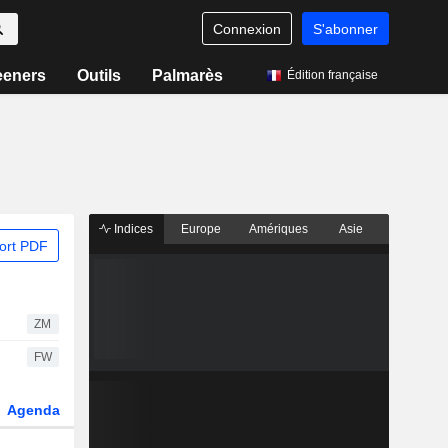
Connexion
S'abonner
eeners
Outils
Palmarès
Édition française
Indices
Europe
Amériques
Asie
ort PDF
ZM
FW
Agenda
Secteur
Dérivés
Fonds et ETFs