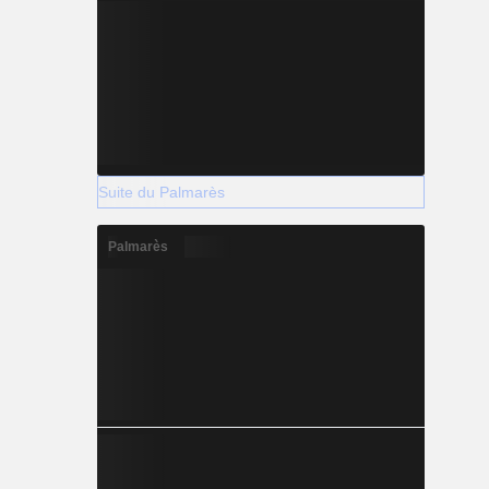
Suite du Palmarès
Palmarès