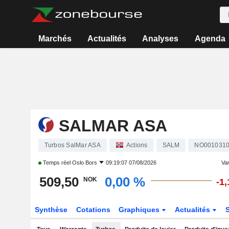
Marchés
Actualités
Analyses
Agenda
SALMAR ASA
Turbos SalMar ASA
Actions
SALM
NO001031
Temps réel
Oslo Bors
09:19:07 07/08/2026
Var
509,50
0,00 %
NOK
-1
Synthèse
Cotations
Graphiques
Actualités