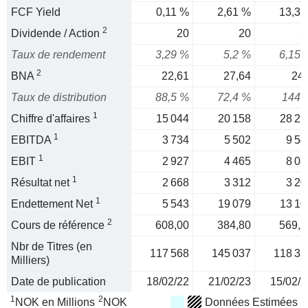
FCF Yield
0,11 %
2,61 %
13,3 
2
Dividende / Action
20
20
3
Taux de rendement
3,29 %
5,2 %
6,15 
2
BNA
22,61
27,64
24,
Taux de distribution
88,5 %
72,4 %
144 
1
Chiffre d'affaires
15 044
20 158
28 21
1
EBITDA
3 734
5 502
9 54
1
EBIT
2 927
4 465
8 08
1
Résultat net
2 668
3 312
3 20
1
Endettement Net
5 543
19 079
13 10
2
Cours de référence
608,00
384,80
569,2
Nbr de Titres (en
117 568
145 037
118 33
Milliers)
Date de publication
18/02/22
21/02/23
15/02/2
1
2
NOK en Millions
NOK
Données Estimées