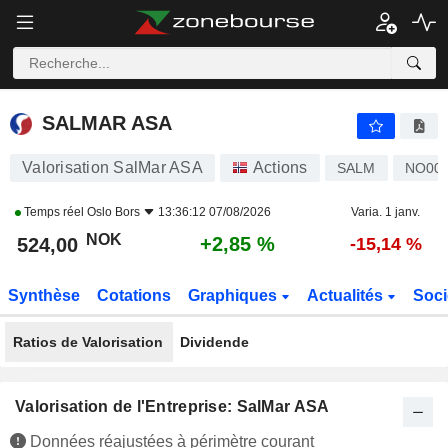
SALMAR ASA
524,00
kr
+2,85 %
SALMAR ASA
Valorisation SalMar ASA
Actions
SALM
NO001
Temps réel
Oslo Bors
13:36:12 07/08/2026
Varia. 1 janv.
NOK
+2,85 %
524,00
-15,14 %
Synthèse
Cotations
Graphiques
Actualités
Soci
Ratios de Valorisation
Dividende
Valorisation de l'Entreprise: SalMar ASA
Données réajustées à périmètre courant