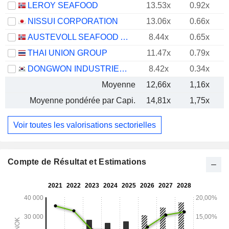
LEROY SEAFOOD
13.53x
0.92x
NISSUI CORPORATION
13.06x
0.66x
AUSTEVOLL SEAFOOD ASA
8.44x
0.65x
THAI UNION GROUP
11.47x
0.79x
DONGWON INDUSTRIES CO., LTD.
8.42x
0.34x
Moyenne
12,66x
1,16x
Moyenne pondérée par Capi.
14,81x
1,75x
Voir toutes les valorisations sectorielles
Compte de Résultat et Estimations