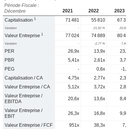
Période Fiscale :
2021
2022
2023
Décembre
1
Capitalisation
71 481
55 810
67 35
Variation
-
-21,92 %
20,69
1
Valeur Entreprise
77 024
74 889
80 46
Variation
-
-2,77 %
7,44
PER
26,9x
13,9x
23,4
PBR
5,41x
2,61x
3,76
PEG
-
0,6x
-1,9
Capitalisation / CA
4,75x
2,77x
2,39
Valeur Entreprise / CA
5,12x
3,72x
2,85
Valeur Entreprise /
20,6x
13,6x
8,43
EBITDA
Valeur Entreprise /
26,3x
16,8x
9,95
EBIT
Valeur Entreprise / FCF
951x
38,3x
7,5