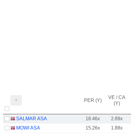
VE / CA
PER (Y)
(Y)
SALMAR ASA
18.46x
2.89x
MOWI ASA
15.26x
1.88x