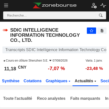
SDIC INTELLIGENCE INFORMATION TECHNOLOGY CO., LTD.
11,18
¥
-7,07 %
SDIC INTELLIGENCE
INFORMATION TECHNOLOGY
CO., LTD.
Transcripts SDIC Intelligence Information Technology Co., 
Cours en clôture
Shenzhen S.E.
07/08/2026
Varia. 1 janv.
CNY
-7,07 %
11,18
-23,48 %
Synthèse
Cotations
Graphiques
Actualités
Soci
Toute l'actualité
Reco analystes
Faits marquants
In