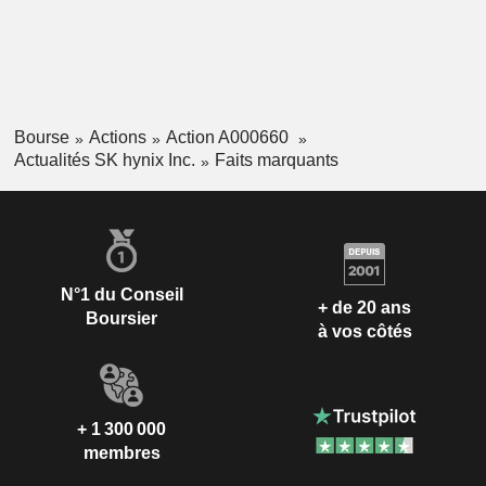
Bourse
Actions
Action A000660
Actualités SK hynix Inc.
Faits marquants
N°1 du Conseil
+ de 20 ans
Boursier
à vos côtés
+ 1 300 000
membres