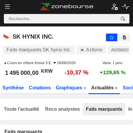
SK HYNIX INC.
1 495 000,00
₩
-10,37 %
SK HYNIX INC.
Faits marquants SK hynix Inc.
Actions
A000660
Cours en clôture
Korea S.E.
06/08/2026
Varia. 1 janv.
KRW
-10,37 %
1 495 000,00
+129,65 %
Synthèse
Cotations
Graphiques
Actualités
Soci
Toute l'actualité
Reco analystes
Faits marquants
In
Faits marquants