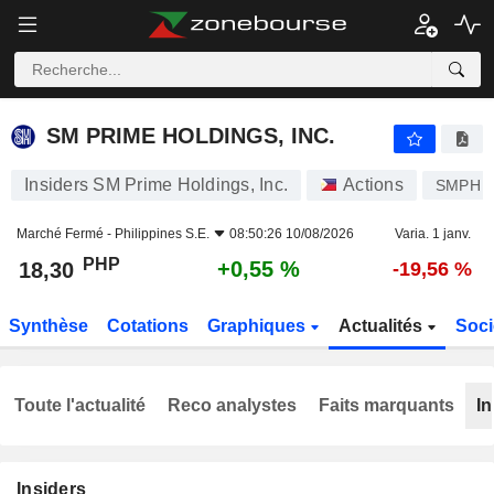
SM PRIME HOLDINGS, INC.
18,30
₱
+0,55 %
SM PRIME HOLDINGS, INC.
Insiders SM Prime Holdings, Inc.
Actions
SMPH
Marché Fermé -
Philippines S.E.
08:50:26 10/08/2026
Varia. 1 janv.
PHP
+0,55 %
18,30
-19,56 %
Synthèse
Cotations
Graphiques
Actualités
Soci
Toute l'actualité
Reco analystes
Faits marquants
In
Insiders